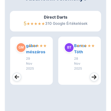
Direct Darts
5
310 Google Értékelések
★
★
★
★
★
gábor
Bence
★
★
★
★
★
★
★
★
★
★
mészáros
Tóth
29
28
Nov
Nov
2025
2025