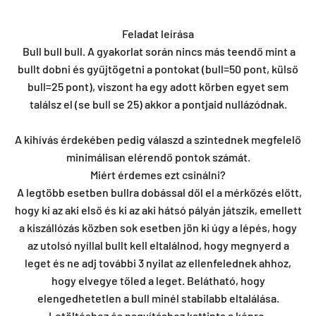
Feladat leírása
Bull bull bull. A gyakorlat során nincs más teendő mint a
bullt dobni és gyűjtögetni a pontokat (bull=50 pont, külső
bull=25 pont), viszont ha egy adott körben egyet sem
találsz el (se bull se 25) akkor a pontjaid nullázódnak.
A kihívás érdekében pedig válaszd a szintednek megfelelő
minimálisan elérendő pontok számát.
Miért érdemes ezt csinálni?
A legtöbb esetben bullra dobással dől el a mérkőzés előtt,
hogy ki az aki első és ki az aki hátsó pályán játszik, emellett
a kiszállózás közben sok esetben jön ki úgy a lépés, hogy
az utolsó nyíllal bullt kell eltalálnod, hogy megnyerd a
leget és ne adj további 3 nyilat az ellenfelednek ahhoz,
hogy elvegye tőled a leget. Belátható, hogy
elengedhetetlen a bull minél stabilabb eltalálása.
Letöltéshez és nagyításhoz kattints a képre.