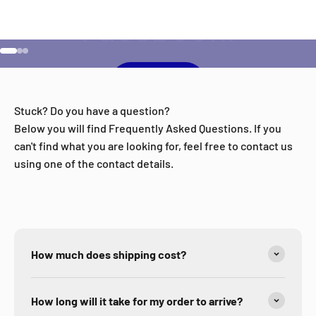
Go to item 1
Go to item 2
Go to item 3
Facebook
Stuck? Do you have a question?
Below you will find Frequently Asked Questions. If you
can't find what you are looking for, feel free to contact us
using one of the contact details.
How much does shipping cost?
How long will it take for my order to arrive?