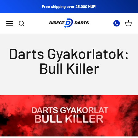
Skip to content
Free shipping over 25,000 HUF!
Direct Darts
Open navigation menu
Open search
Open 
Darts Gyakorlatok:
Bull Killer