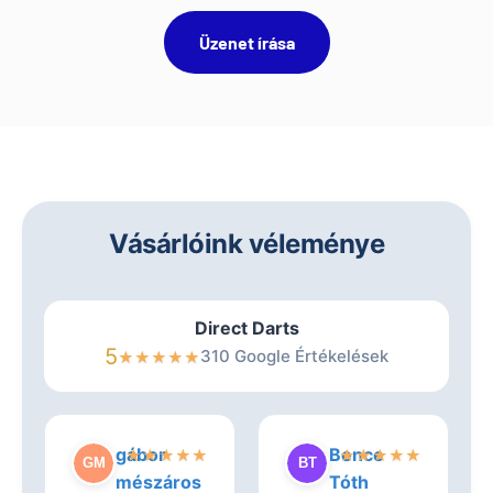
Üzenet írása
Vásárlóink véleménye
Direct Darts
5
310 Google Értékelések
★
★
★
★
★
gábor
Bence
★
★
★
★
★
★
★
★
★
★
mészáros
Tóth