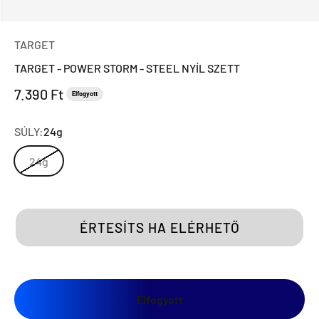
TARGET
TARGET - POWER STORM - STEEL NYÍL SZETT
Eladási ár
7.390 Ft
Elfogyott
SÚLY:
24g
24g
ÉRTESÍTS HA ELÉRHETŐ
Elfogyott