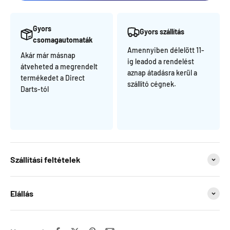
Gyors
Gyors szállítás
csomagautomaták
Amennyiben délelött 11-
Akár már másnap
ig leadod a rendelést
átveheted a megrendelt
aznap átadásra kerül a
termékedet a Direct
szállító cégnek.
Darts-tól
Szállítási feltételek
Elállás