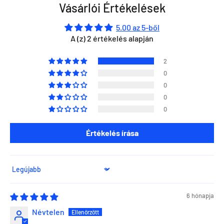
Vásárlói Értékelések
5.00 az 5-ből
A (z) 2 értékelés alapján
2
0
0
0
0
Értékelés írása
Sort by
6 hónapja
Névtelen