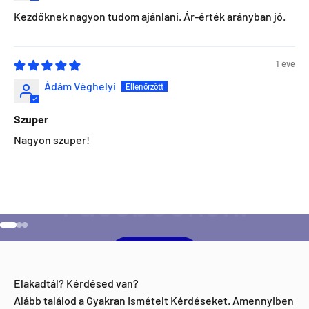
Kezdőknek nagyon tudom ajánlani. Ár-érték arányban jó.
1 éve
Ádám Véghelyi
Szuper
Szeretnéd ha napra kész lennél minden Direct Darts
Nagyon szuper!
aktivitással kapcsolatban?
Ugrás a 1 elemre
Ugrás a 2 elemre
Ugrás a 3 elemre
Facebook
Elakadtál? Kérdésed van?
Alább találod a Gyakran Ismételt Kérdéseket. Amennyiben