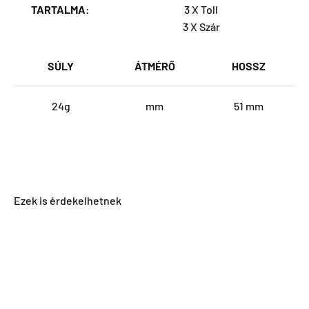
TARTALMA:
3 X Toll
3 X Szár
SÚLY
ÁTMÉRŐ
HOSSZ
24g
mm
51 mm