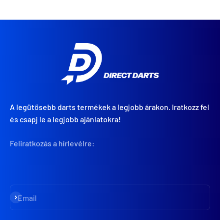
A legütősebb darts termékek a legjobb árakon. Iratkozz fel
és csapj le a legjobb ajánlatokra!
Feliratkozás a hírlevélre:
Iratkozz fel
Email