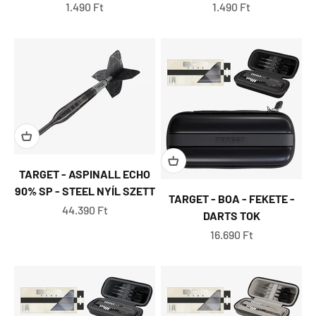
Eladási ár
Eladási ár
1.490 Ft
1.490 Ft
TARGET - ASPINALL ECHO
90% SP - STEEL NYÍL SZETT
TARGET - BOA - FEKETE -
Eladási ár
44.390 Ft
DARTS TOK
Eladási ár
16.690 Ft