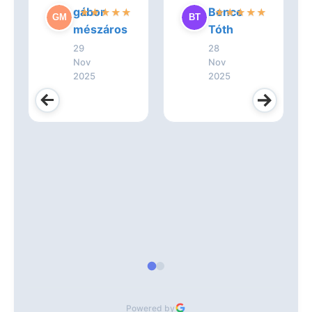
gábor
Bence
★
★
★
★
★
★
★
★
★
★
mészáros
Tóth
29
28
Nov
Nov
2025
2025
Powered by