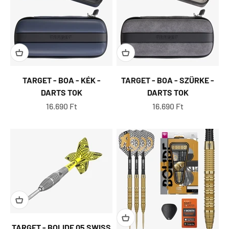
TARGET - BOA - KÉK -
TARGET - BOA - SZÜRKE -
DARTS TOK
DARTS TOK
Eladási ár
Eladási ár
16.690 Ft
16.690 Ft
TARGET - BOLIDE 05 SWISS