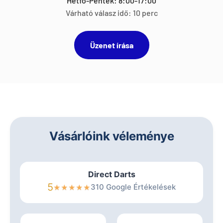
Hétfő-Péntek: 8:00-17:00
Várható válasz idő: 10 perc
Üzenet írása
Vásárlóink véleménye
Direct Darts
5
310 Google Értékelések
★
★
★
★
★