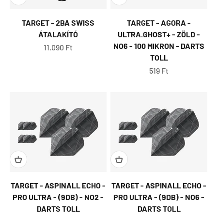
TARGET - 2BA SWISS
TARGET - AGORA -
ÁTALAKÍTÓ
ULTRA.GHOST+ - ZÖLD -
NO6 - 100 MIKRON - DARTS
Eladási ár
11.090 Ft
TOLL
Eladási ár
519 Ft
TARGET - ASPINALL ECHO -
TARGET - ASPINALL ECHO -
PRO ULTRA - (9DB) - NO2 -
PRO ULTRA - (9DB) - NO6 -
DARTS TOLL
DARTS TOLL