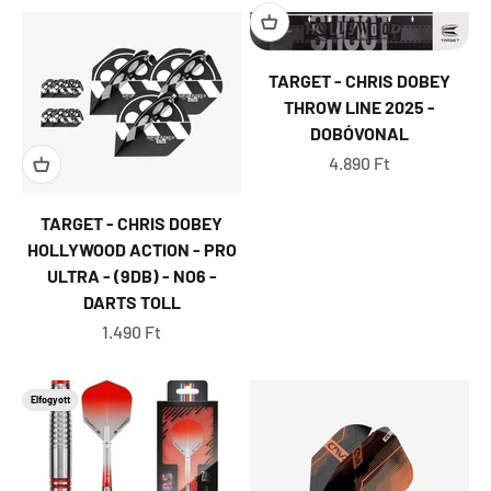
TARGET - CHRIS DOBEY
THROW LINE 2025 -
DOBÓVONAL
Eladási ár
4.890 Ft
TARGET - CHRIS DOBEY
HOLLYWOOD ACTION - PRO
ULTRA - (9DB) - NO6 -
DARTS TOLL
Eladási ár
1.490 Ft
Elfogyott