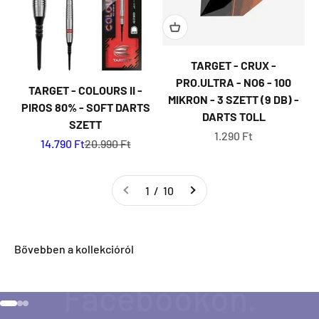
TARGET - CRUX -
PRO.ULTRA - NO6 - 100
TARGET - COLOURS II -
MIKRON - 3 SZETT (9 DB) -
PIROS 80% - SOFT DARTS
DARTS TOLL
SZETT
Eladási ár
1.290 Ft
Eladási ár
Normál ár
14.790 Ft
20.990 Ft
1 / 10
Szeretnéd ha napra kész lennél minden Direct Darts
aktivitással kapcsolatban?
Bővebben a kollekcióról
Ugrás a 1 elemre
Ugrás a 2 elemre
Ugrás a 3 elemre