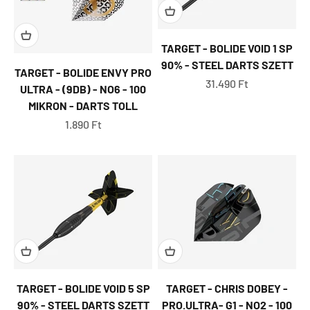
TARGET - BOLIDE VOID 1 SP
90% - STEEL DARTS SZETT
TARGET - BOLIDE ENVY PRO
Eladási ár
31.490 Ft
ULTRA - (9DB) - NO6 - 100
MIKRON - DARTS TOLL
Eladási ár
1.890 Ft
TARGET - BOLIDE VOID 5 SP
TARGET - CHRIS DOBEY -
90% - STEEL DARTS SZETT
PRO.ULTRA- G1 - NO2 - 100