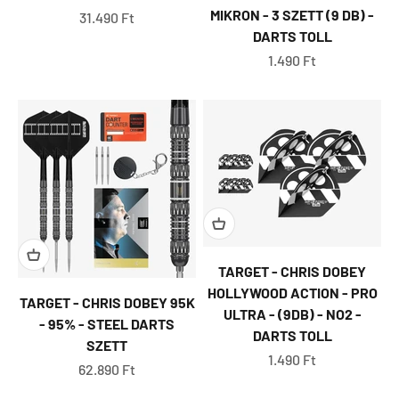
MIKRON - 3 SZETT (9 DB) -
Eladási ár
31.490 Ft
DARTS TOLL
Eladási ár
1.490 Ft
TARGET - CHRIS DOBEY
HOLLYWOOD ACTION - PRO
TARGET - CHRIS DOBEY 95K
ULTRA - (9DB) - NO2 -
- 95% - STEEL DARTS
DARTS TOLL
SZETT
Eladási ár
1.490 Ft
Eladási ár
62.890 Ft