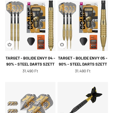
TARGET - BOLIDE ENVY 04 -
TARGET - BOLIDE ENVY 05 -
90% - STEEL DARTS SZETT
90% - STEEL DARTS SZETT
Eladási ár
Eladási ár
31.490 Ft
31.490 Ft