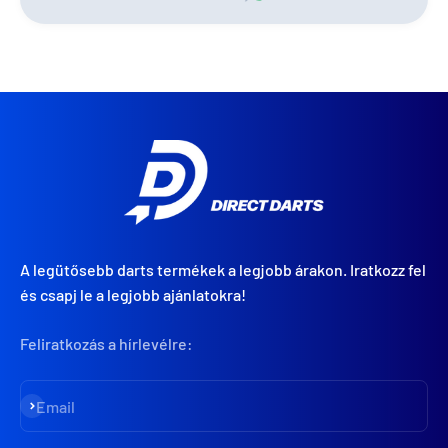
A legütősebb darts termékek a legjobb árakon. Iratkozz fel
és csapj le a legjobb ajánlatokra!
Feliratkozás a hírlevélre:
Iratkozz fel
Email