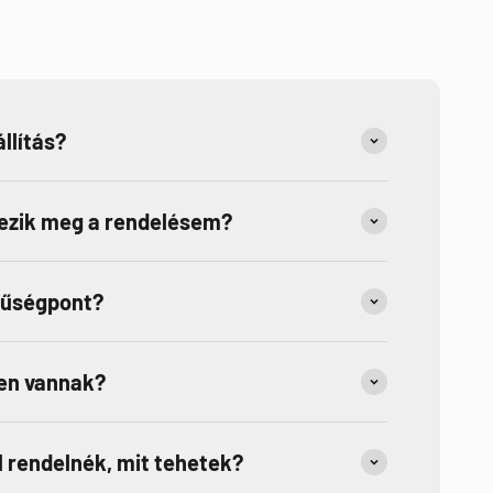
llítás?
kezik meg a rendelésem?
hűségpont?
en vannak?
 rendelnék, mit tehetek?