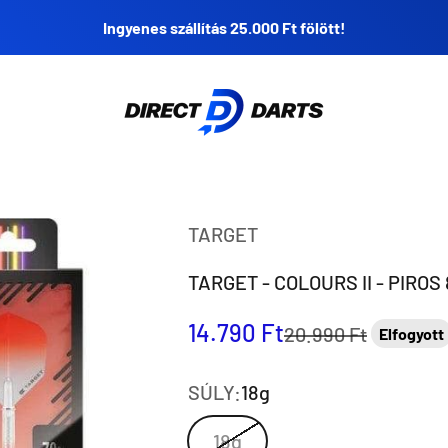
Ingyenes szállítás 25.000 Ft fölött!
Direct Darts
TARGET
TARGET - COLOURS II - PIRO
Eladási ár
14.790 Ft
Normál ár
20.990 Ft
Elfogyott
SÚLY:
18g
18g