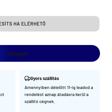
ESÍTS HA ELÉRHETŐ
Elfogyott
Gyors szállítás
Amennyiben délelött 11-ig leadod a
ct
rendelést aznap átadásra kerül a
szállító cégnek.