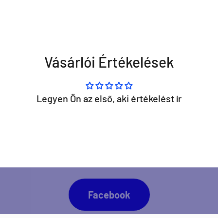
Vásárlói Értékelések
Legyen Ön az első, aki értékelést ír
napra kész lennél minden Direct Darts aktivitással
Facebook