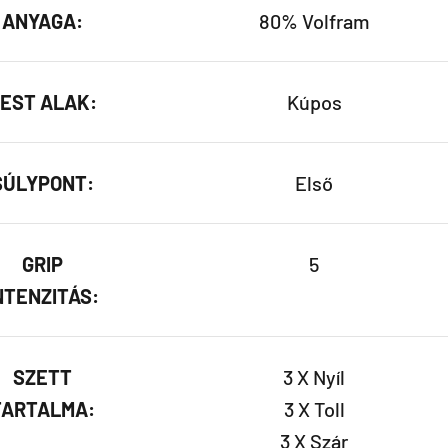
ANYAGA:
80% Volfram
EST ALAK:
Kúpos
SÚLYPONT:
Első
GRIP
5
NTENZITÁS:
SZETT
3 X Nyíl
TARTALMA:
3 X Toll
3 X Szár