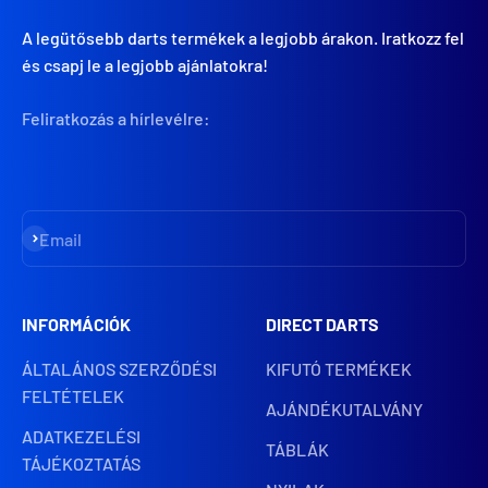
A legütősebb darts termékek a legjobb árakon. Iratkozz fel
és csapj le a legjobb ajánlatokra!
Feliratkozás a hírlevélre:
Iratkozz fel
Email
INFORMÁCIÓK
DIRECT DARTS
ÁLTALÁNOS SZERZŐDÉSI
KIFUTÓ TERMÉKEK
FELTÉTELEK
AJÁNDÉKUTALVÁNY
ADATKEZELÉSI
TÁBLÁK
TÁJÉKOZTATÁS