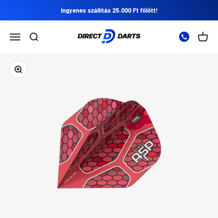
Ugrás a tartalomra
Ingyenes szállítás 25.000 Ft fölött!
Direct Darts
Nyissa meg a navigációs menüt
Nyissa meg a keresést
Nyitot
Zoomolás