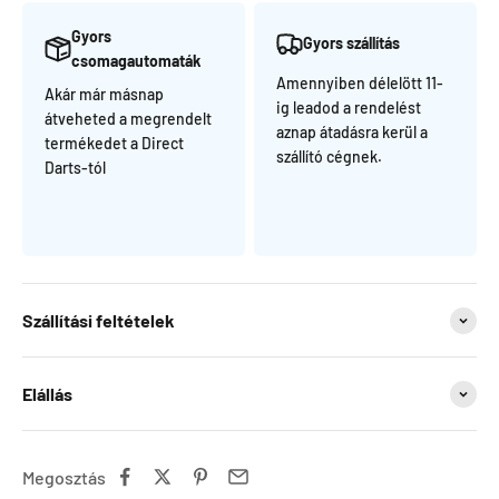
Gyors
Gyors szállítás
csomagautomaták
Amennyiben délelött 11-
Akár már másnap
ig leadod a rendelést
átveheted a megrendelt
aznap átadásra kerül a
termékedet a Direct
szállító cégnek.
Darts-tól
Szállítási feltételek
Elállás
Megosztás