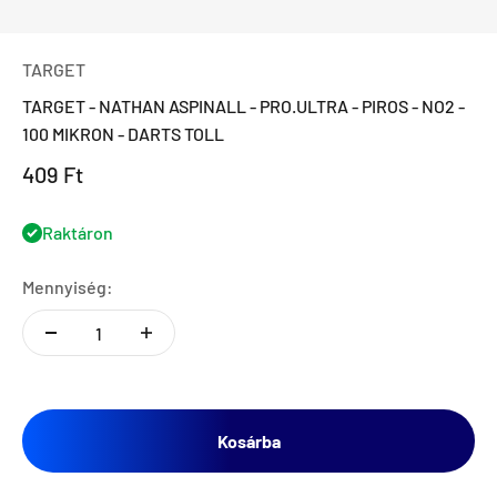
TARGET
TARGET - NATHAN ASPINALL - PRO.ULTRA - PIROS - NO2 -
100 MIKRON - DARTS TOLL
Eladási ár
409 Ft
Raktáron
Mennyiség:
Kosárba