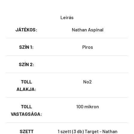
Leírás
JÁTÉKOS:
Nathan Aspinal
SZÍN 1:
Piros
SZÍN 2:
TOLL
No2
ALAKJA:
TOLL
100 mikron
VASTAGSÁGA:
SZETT
1 szett (3 db) Target - Nathan