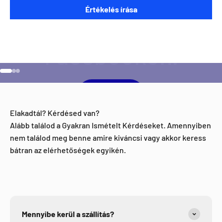
Szeretnéd ha napra kész lennél minden Direct Darts
Értékelés írása
aktivitással kapcsolatban?
Ugrás a 1 elemre
Ugrás a 2 elemre
Ugrás a 3 elemre
Facebook
Elakadtál? Kérdésed van?
Alább találod a Gyakran Ismételt Kérdéseket. Amennyiben
nem találod meg benne amire kiváncsi vagy akkor keress
bátran az elérhetőségek egyikén.
Mennyibe kerül a szállítás?