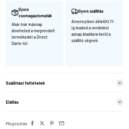
Gyors
Gyors szállítás
csomagautomaták
Amennyiben délelött 11-
Akár már másnap
ig leadod a rendelést
átveheted a megrendelt
aznap átadásra kerül a
termékedet a Direct
szállító cégnek.
Darts-tól
Szállítási feltételek
Elállás
Megosztás