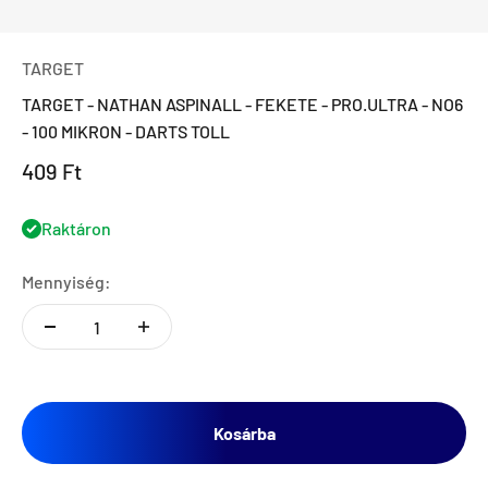
TARGET
TARGET - NATHAN ASPINALL - FEKETE - PRO.ULTRA - NO6
- 100 MIKRON - DARTS TOLL
Eladási ár
409 Ft
Raktáron
Mennyiség:
Kosárba