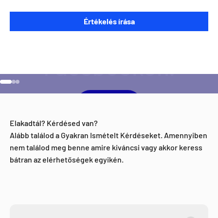
Szeretnéd ha napra kész lennél minden Direct Darts
Értékelés írása
aktivitással kapcsolatban?
Ugrás a 1 elemre
Ugrás a 2 elemre
Ugrás a 3 elemre
Facebook
Elakadtál? Kérdésed van?
Alább találod a Gyakran Ismételt Kérdéseket. Amennyiben
nem találod meg benne amire kiváncsi vagy akkor keress
bátran az elérhetőségek egyikén.