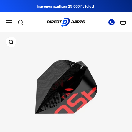
Ugrás a tartalomra
Ingyenes szállítás 25.000 Ft fölött!
Direct Darts
Nyissa meg a navigációs menüt
Nyissa meg a keresést
Nyitot
Zoomolás