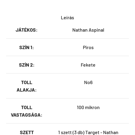
Leírás
JÁTÉKOS:
Nathan Aspinal
SZÍN 1:
Piros
SZÍN 2:
Fekete
TOLL
No6
ALAKJA:
TOLL
100 mikron
VASTAGSÁGA:
SZETT
1 szett (3 db) Target - Nathan