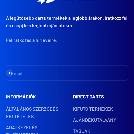
A legütősebb darts termékek a legjobb árakon. Iratkozz fel
és csapj le a legjobb ajánlatokra!
Feliratkozás a hírlevélre:
Iratkozz fel
Email
INFORMÁCIÓK
DIRECT DARTS
ÁLTALÁNOS SZERZŐDÉSI
KIFUTÓ TERMÉKEK
FELTÉTELEK
AJÁNDÉKUTALVÁNY
ADATKEZELÉSI
TÁBLÁK