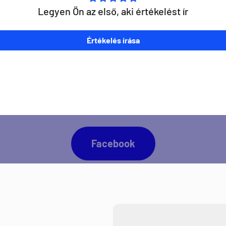
Legyen Ön az első, aki értékelést ír
Értékelés írása
napra kész lennél minden Direct Darts aktivitással
Facebook