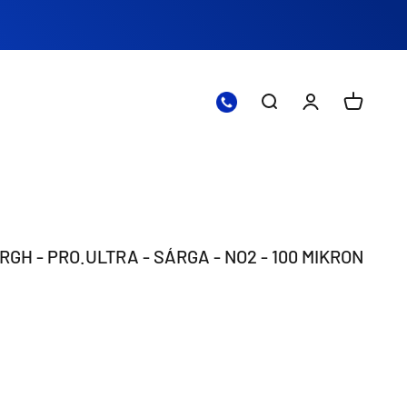
Nyissa meg a kere
Nyissa meg a 
Nyitott 
RGH - PRO.ULTRA - SÁRGA - NO2 - 100 MIKRON