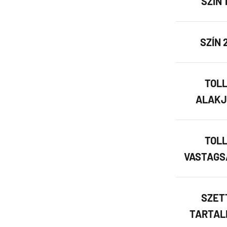
SZÍN 1
SZÍN 
TOL
ALAKJ
TOL
VASTAGS
SZET
TARTAL