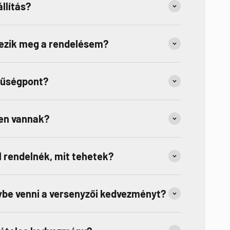
llítás?
kezik meg a rendelésem?
hűségpont?
en vannak?
 rendelnék, mit tehetek?
be venni a versenyzői kedvezményt?