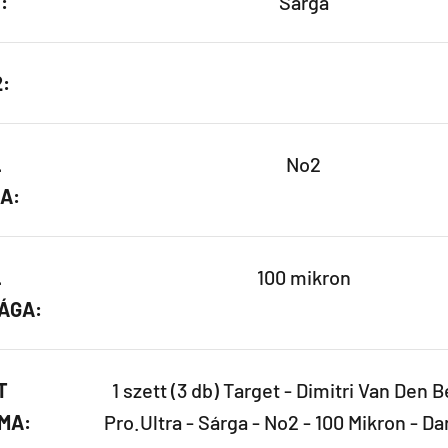
:
Sárga
2:
L
No2
A:
L
100 mikron
ÁGA:
T
1 szett (3 db) Target - Dimitri Van Den B
MA:
Pro.Ultra - Sárga - No2 - 100 Mikron - Dar