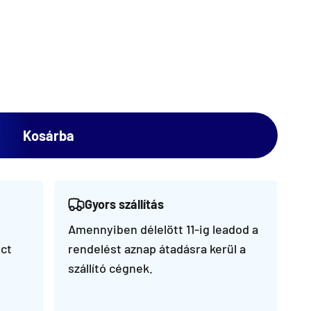
Kosárba
Gyors szállítás
Amennyiben délelött 11-ig leadod a
ct
rendelést aznap átadásra kerül a
szállító cégnek.