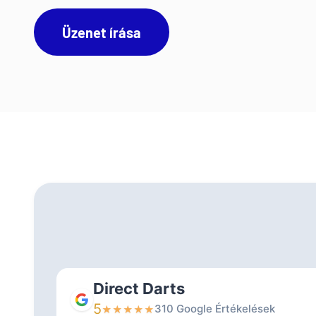
Üzenet írása
Direct Darts
5
310 Google Értékelések
★
★
★
★
★