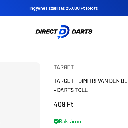
Ingyenes szállítás 25.000 Ft fölött!
Direct Darts
TARGET
TARGET - DIMITRI VAN DEN BE
- DARTS TOLL
Eladási ár
409 Ft
Raktáron