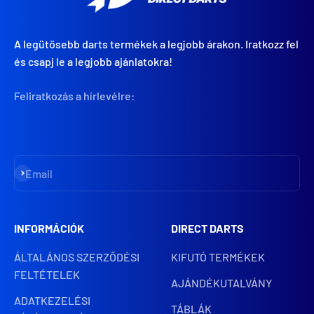
A legütősebb darts termékek a legjobb árakon. Iratkozz fel
és csapj le a legjobb ajánlatokra!
Feliratkozás a hírlevélre:
Iratkozz fel
Email
INFORMÁCIÓK
DIRECT DARTS
ÁLTALÁNOS SZERZŐDÉSI
KIFUTÓ TERMÉKEK
FELTÉTELEK
AJÁNDÉKUTALVÁNY
ADATKEZELÉSI
TÁBLÁK