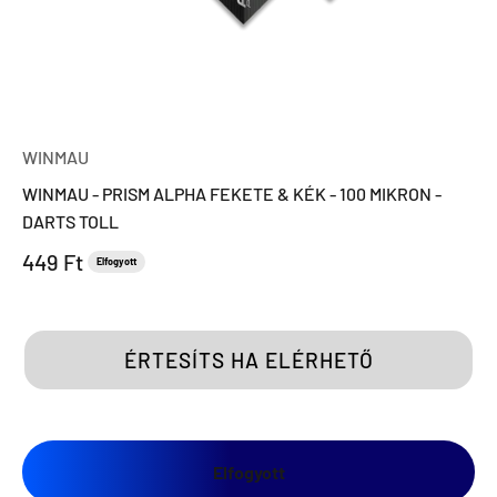
WINMAU
WINMAU - PRISM ALPHA FEKETE & KÉK - 100 MIKRON -
DARTS TOLL
Eladási ár
449 Ft
Elfogyott
ÉRTESÍTS HA ELÉRHETŐ
Elfogyott