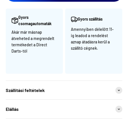
Gyors
Gyors szállítás
csomagautomaták
Amennyiben délelött 11-
Akár már másnap
ig leadod a rendelést
átveheted a megrendelt
aznap átadásra kerül a
termékedet a Direct
szállító cégnek.
Darts-tól
Szállítási feltételek
Elállás