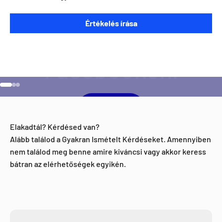
Szeretnéd ha napra kész lennél minden Direct Darts
Értékelés írása
aktivitással kapcsolatban?
Ugrás a 1 elemre
Ugrás a 2 elemre
Ugrás a 3 elemre
Facebook
Elakadtál? Kérdésed van?
Alább találod a Gyakran Ismételt Kérdéseket. Amennyiben
nem találod meg benne amire kiváncsi vagy akkor keress
bátran az elérhetőségek egyikén.