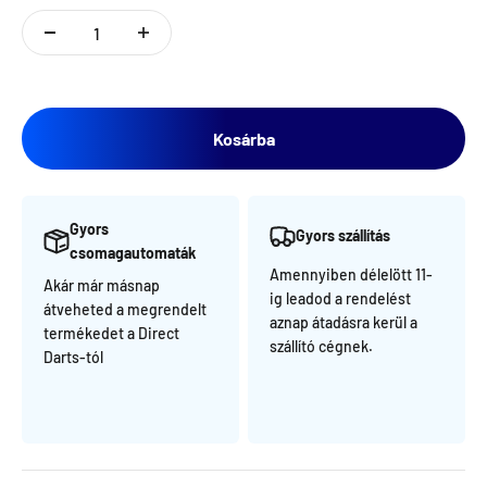
Kosárba
Gyors
Gyors szállítás
csomagautomaták
Amennyiben délelött 11-
Akár már másnap
ig leadod a rendelést
átveheted a megrendelt
aznap átadásra kerül a
termékedet a Direct
szállító cégnek.
Darts-tól