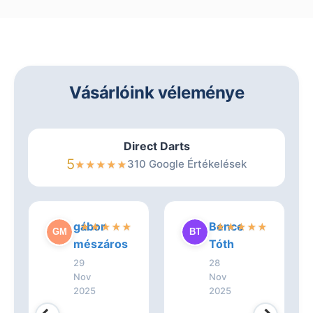
Vásárlóink véleménye
Direct Darts
5
310 Google Értékelések
★
★
★
★
★
gábor
Bence
★
★
★
★
★
★
★
★
★
★
mészáros
Tóth
29
28
Nov
Nov
2025
2025