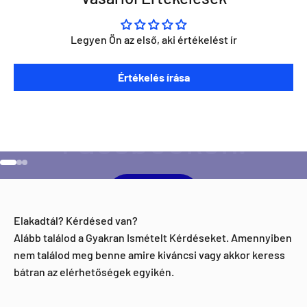
Legyen Ön az első, aki értékelést ír
Szeretnéd ha napra kész lennél minden Direct Darts
Értékelés írása
aktivitással kapcsolatban?
Ugrás a 1 elemre
Ugrás a 2 elemre
Ugrás a 3 elemre
Facebook
Elakadtál? Kérdésed van?
Alább találod a Gyakran Ismételt Kérdéseket. Amennyiben
nem találod meg benne amire kiváncsi vagy akkor keress
bátran az elérhetőségek egyikén.