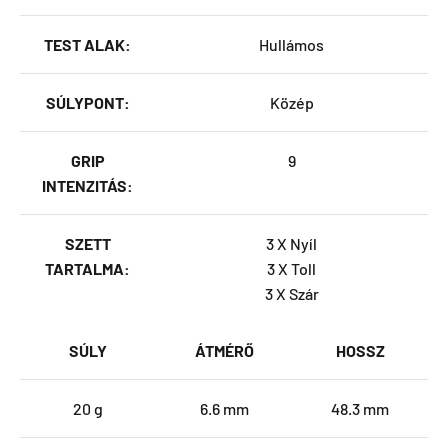
TEST ALAK:
Hullámos
SÚLYPONT:
Közép
GRIP
9
INTENZITÁS:
SZETT
3 X Nyíl
TARTALMA:
3 X Toll
3 X Szár
SÚLY
ÁTMÉRŐ
HOSSZ
20 g
6.6 mm
48.3 mm