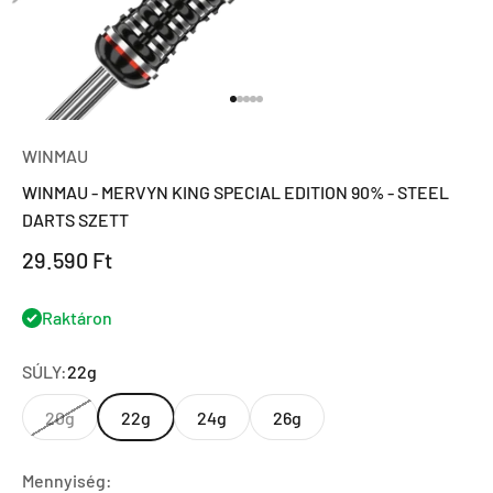
Ugrás a 1 elemre
Ugrás a 2 elemre
Ugrás a 3 elemre
Ugrás a 4 elemre
Ugrás a 5 elemre
WINMAU
WINMAU - MERVYN KING SPECIAL EDITION 90% - STEEL
DARTS SZETT
Eladási ár
29.590 Ft
Raktáron
SÚLY:
22g
20g
22g
24g
26g
Mennyiség: