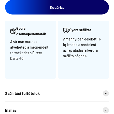
Kosárba
Gyors
Gyors szállítás
csomagautomaták
Amennyiben délelött 11-
Akár már másnap
ig leadod a rendelést
átveheted a megrendelt
aznap átadásra kerül a
termékedet a Direct
szállító cégnek.
Darts-tól
Szállítási feltételek
Elállás