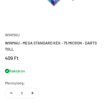
WINMAU
WINMAU - MEGA STANDARD KÉK - 75 MICRON - DARTS
TOLL
Eladási ár
409 Ft
Raktáron
Mennyiség: