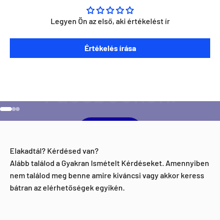
Legyen Ön az első, aki értékelést ír
Szeretnéd ha napra kész lennél minden Direct Darts
Értékelés írása
aktivitással kapcsolatban?
Ugrás a 1 elemre
Ugrás a 2 elemre
Ugrás a 3 elemre
Facebook
Elakadtál? Kérdésed van?
Alább találod a Gyakran Ismételt Kérdéseket. Amennyiben
nem találod meg benne amire kiváncsi vagy akkor keress
bátran az elérhetőségek egyikén.