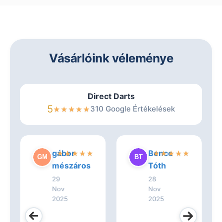
Vásárlóink véleménye
Direct Darts
5
310 Google Értékelések
★
★
★
★
★
gábor
Bence
★
★
★
★
★
★
★
★
★
★
mészáros
Tóth
29
28
Nov
Nov
2025
2025