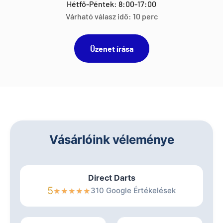
Hétfő-Péntek: 8:00-17:00
Várható válasz idő: 10 perc
Üzenet írása
Vásárlóink véleménye
Direct Darts
5
310 Google Értékelések
★
★
★
★
★