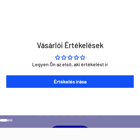
Vásárlói Értékelések
Legyen Ön az első, aki értékelést ír
Szeretnéd ha napra kész lennél minden Direct Darts
Értékelés írása
aktivitással kapcsolatban?
Ugrás a 1 elemre
Ugrás a 2 elemre
Ugrás a 3 elemre
Facebook