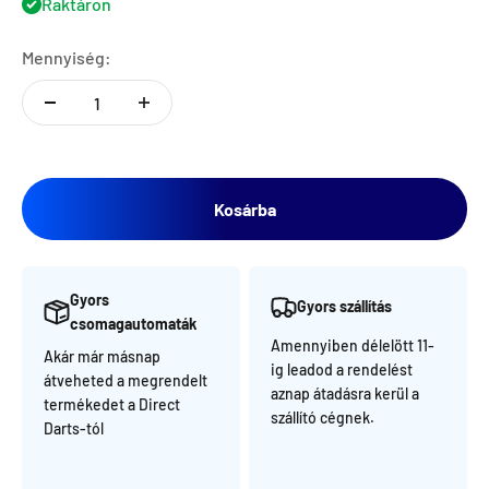
Raktáron
Mennyiség:
Kosárba
Gyors
Gyors szállítás
csomagautomaták
Amennyiben délelött 11-
Akár már másnap
ig leadod a rendelést
átveheted a megrendelt
aznap átadásra kerül a
termékedet a Direct
szállító cégnek.
Darts-tól