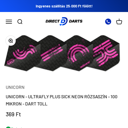
Ugrás a tartalomra
Ingyenes szállítás 25.000 Ft fölött!
Direct Darts
Nyissa meg a navigációs menüt
Nyissa meg a keresést
Nyitot
Zoomolás
UNICORN
UNICORN - ULTRAFLY PLUS SICK NEON RÓZSASZÍN - 100
MIKRON - DART TOLL
Eladási ár
369 Ft