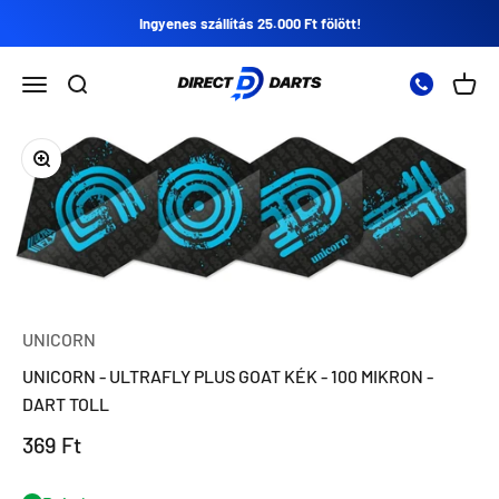
Ugrás a tartalomra
Ingyenes szállítás 25.000 Ft fölött!
Direct Darts
Nyissa meg a navigációs menüt
Nyissa meg a keresést
Nyitot
Zoomolás
UNICORN
UNICORN - ULTRAFLY PLUS GOAT KÉK - 100 MIKRON -
DART TOLL
Eladási ár
369 Ft