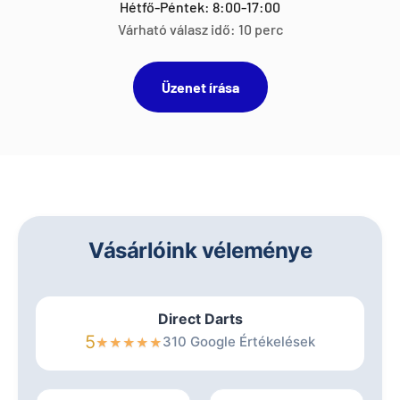
Hétfő-Péntek: 8:00-17:00
Várható válasz idő: 10 perc
Üzenet írása
Vásárlóink véleménye
Direct Darts
5
310 Google Értékelések
★
★
★
★
★