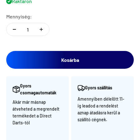
Raktáron
Mennyiség:
Kosárba
Gyors
Gyors szállítás
csomagautomaták
Amennyiben délelött 11-
Akár már másnap
ig leadod a rendelést
átveheted a megrendelt
aznap átadásra kerül a
termékedet a Direct
szállító cégnek.
Darts-tól