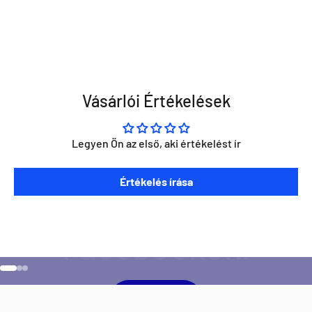
Vásárlói Értékelések
Legyen Ön az első, aki értékelést ír
Szeretnéd ha napra kész lennél minden Direct Darts
Értékelés írása
aktivitással kapcsolatban?
Ugrás a 1 elemre
Ugrás a 2 elemre
Ugrás a 3 elemre
Facebook