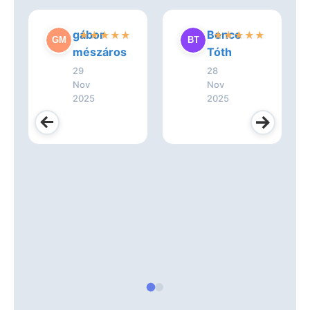
gábor
Bence
★
★
★
★
★
★
★
★
★
★
mészáros
Tóth
29
28
Nov
Nov
2025
2025