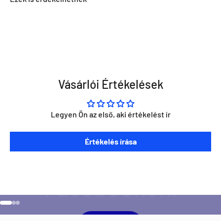
Vásárlói Értékelések
Legyen Ön az első, aki értékelést ír
Szeretnéd ha napra kész lennél minden Direct Darts
Értékelés írása
aktivitással kapcsolatban?
Ugrás a 1 elemre
Ugrás a 2 elemre
Ugrás a 3 elemre