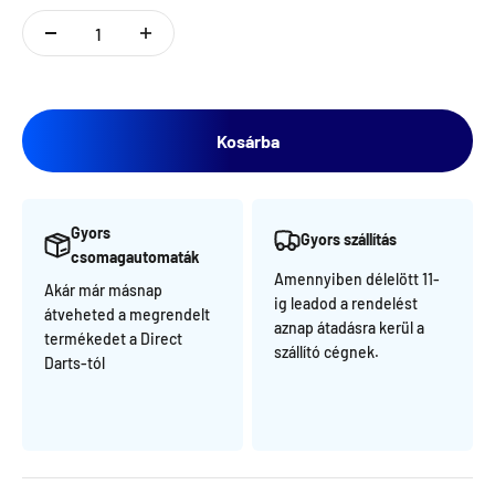
Kosárba
Gyors
Gyors szállítás
csomagautomaták
Amennyiben délelött 11-
Akár már másnap
ig leadod a rendelést
átveheted a megrendelt
aznap átadásra kerül a
termékedet a Direct
szállító cégnek.
Darts-tól