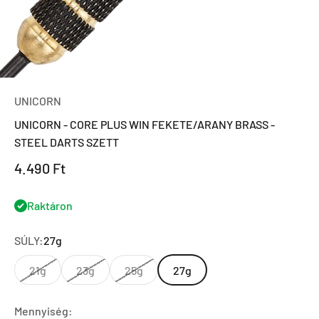
UNICORN
UNICORN - CORE PLUS WIN FEKETE/ARANY BRASS -
STEEL DARTS SZETT
Eladási ár
4.490 Ft
Raktáron
SÚLY:
27g
21g
23g
25g
27g
Mennyiség: