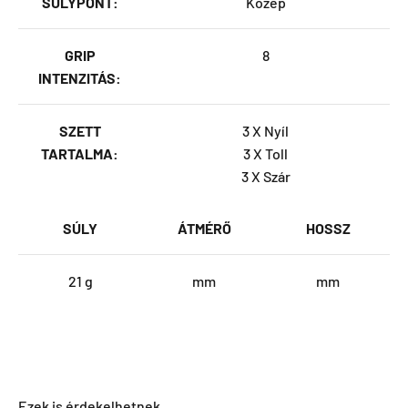
SÚLYPONT:
Közép
GRIP
8
INTENZITÁS:
SZETT
3 X Nyíl
TARTALMA:
3 X Toll
3 X Szár
SÚLY
ÁTMÉRŐ
HOSSZ
21 g
mm
mm