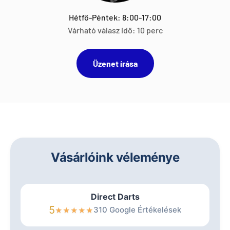
Hétfő-Péntek: 8:00-17:00
Várható válasz idő: 10 perc
Üzenet írása
Vásárlóink véleménye
Direct Darts
5
310 Google Értékelések
★
★
★
★
★