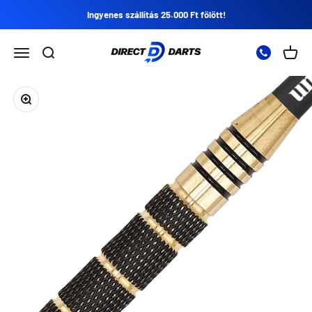
Ugrás a tartalomra
Ingyenes szállítás 25.000 Ft fölött!
Direct Darts
Nyissa meg a navigációs menüt
Nyissa meg a keresést
Nyitot
Zoomolás