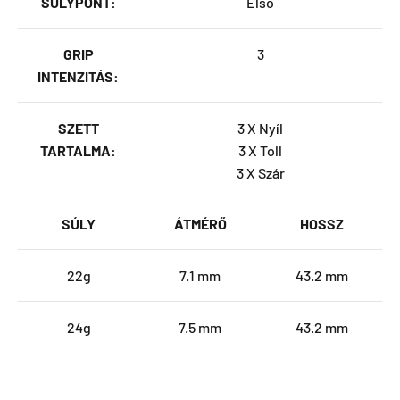
SÚLYPONT:
Első
GRIP
3
INTENZITÁS:
SZETT
3 X Nyíl
TARTALMA:
3 X Toll
3 X Szár
SÚLY
ÁTMÉRŐ
HOSSZ
22g
7.1 mm
43.2 mm
24g
7.5 mm
43.2 mm