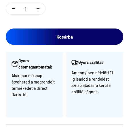
Kosárba
Gyors
Gyors szállítás
csomagautomaták
Amennyiben délelött 11-
Akár már másnap
ig leadod a rendelést
átveheted a megrendelt
aznap átadásra kerül a
termékedet a Direct
szállító cégnek.
Darts-tól