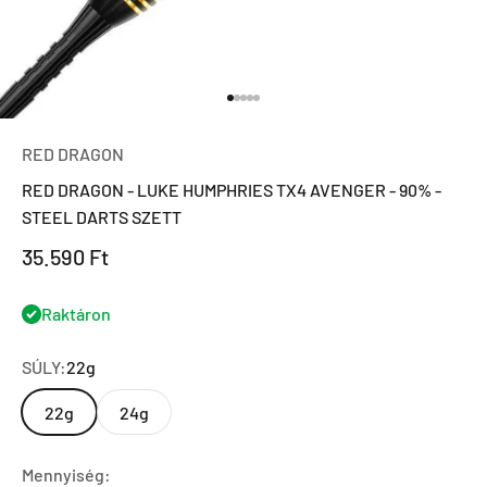
Ugrás a 1 elemre
Ugrás a 2 elemre
Ugrás a 3 elemre
Ugrás a 4 elemre
Ugrás a 5 elemre
RED DRAGON
RED DRAGON - LUKE HUMPHRIES TX4 AVENGER - 90% -
STEEL DARTS SZETT
Eladási ár
35.590 Ft
Raktáron
SÚLY:
22g
22g
24g
Mennyiség: