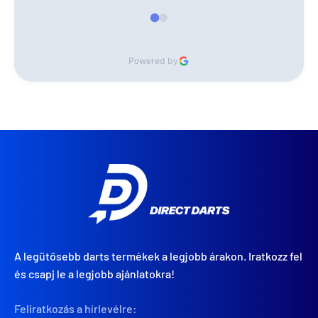
Powered by
A legütősebb darts termékek a legjobb árakon. Iratkozz fel
és csapj le a legjobb ajánlatokra!
Feliratkozás a hírlevélre: