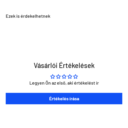
Vásárlói Értékelések
Legyen Ön az első, aki értékelést ír
Szeretnéd ha napra kész lennél minden Direct Darts
Értékelés írása
aktivitással kapcsolatban?