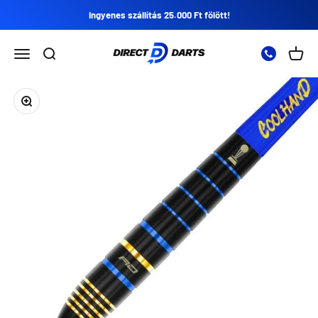
Ugrás a tartalomra
Ingyenes szállítás 25.000 Ft fölött!
Direct Darts
Nyissa meg a navigációs menüt
Nyissa meg a keresést
Nyitot
Zoomolás