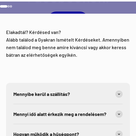
Ugrás a 1 elemre
Ugrás a 2 elemre
Ugrás a 3 elemre
Facebook
Elakadtál? Kérdésed van?
Alább találod a Gyakran Ismételt Kérdéseket. Amennyiben
nem találod meg benne amire kiváncsi vagy akkor keress
bátran az elérhetőségek egyikén.
Mennyibe kerül a szállítás?
Mennyi idő alatt érkezik meg a rendelésem?
Hogyan működik a hűségpont?