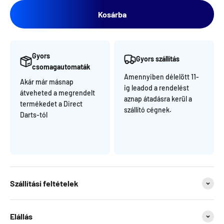
Kosárba
Gyors
Gyors szállítás
csomagautomaták
Amennyiben délelött 11-
Akár már másnap
ig leadod a rendelést
átveheted a megrendelt
aznap átadásra kerül a
termékedet a Direct
szállító cégnek.
Darts-tól
Szállítási feltételek
Elállás