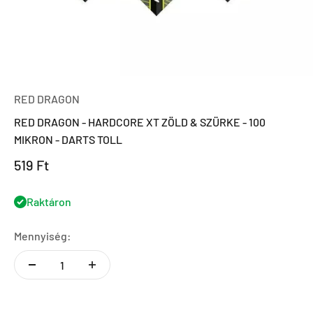
RED DRAGON
RED DRAGON - HARDCORE XT ZÖLD & SZÜRKE - 100
MIKRON - DARTS TOLL
Eladási ár
519 Ft
Raktáron
Mennyiség: