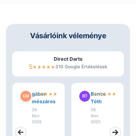
Vásárlóink véleménye
Direct Darts
5
310 Google Értékelések
★
★
★
★
★
gábor
Bence
★
★
★
★
★
★
★
★
★
★
mészáros
Tóth
29
28
Nov
Nov
2025
2025