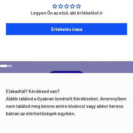
Legyen Ön az első, aki értékelést ír
Szeretnéd ha napra kész lennél minden Direct Darts
Értékelés írása
aktivitással kapcsolatban?
Ugrás a 1 elemre
Ugrás a 2 elemre
Ugrás a 3 elemre
Facebook
Elakadtál? Kérdésed van?
Alább találod a Gyakran Ismételt Kérdéseket. Amennyiben
nem találod meg benne amire kiváncsi vagy akkor keress
bátran az elérhetőségek egyikén.