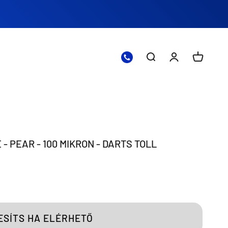
Nyissa meg a kere
Nyissa meg a 
Nyitott 
 - PEAR - 100 MIKRON - DARTS TOLL
ESÍTS HA ELÉRHETŐ