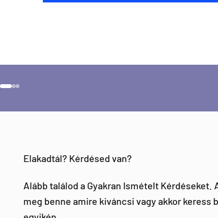
Szeretnéd ha 
Ugrás a 1 elemre
Ugrás a 2 elemre
Ugrás a 3 elemre
Elakadtál? Kérdésed van?
Alább találod a Gyakran Ismételt Kérdéseket.
meg benne amire kiváncsi vagy akkor keress b
egyikén.