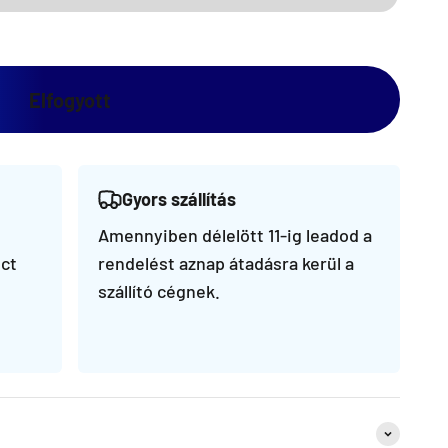
Elfogyott
Gyors szállítás
Amennyiben délelött 11-ig leadod a
ct
rendelést aznap átadásra kerül a
szállító cégnek.