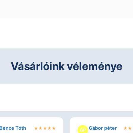
Vásárlóink véleménye
Bence Tóth
Gábor péter
★
★
★
★
★
★
★