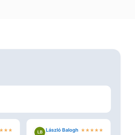
László Balogh
★
★
★
★
★
★
★
★