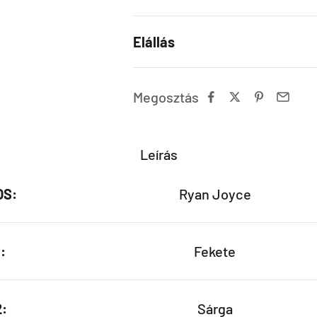
Elállás
Megosztás
Leírás
OS:
Ryan Joyce
:
Fekete
2:
Sárga