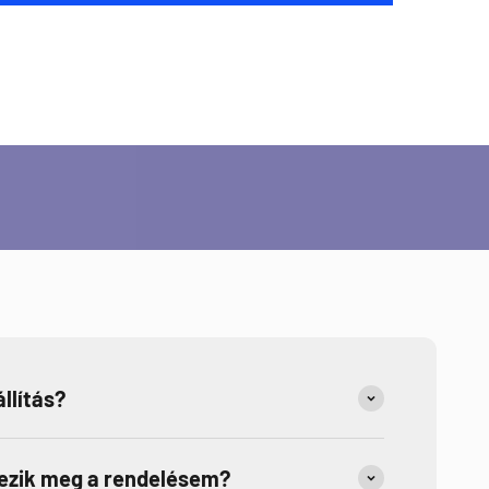
 kapcsolatban?
llítás?
kezik meg a rendelésem?