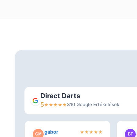
Direct Darts
5
310 Google Értékelések
★
★
★
★
★
gábor
★
★
★
★
★