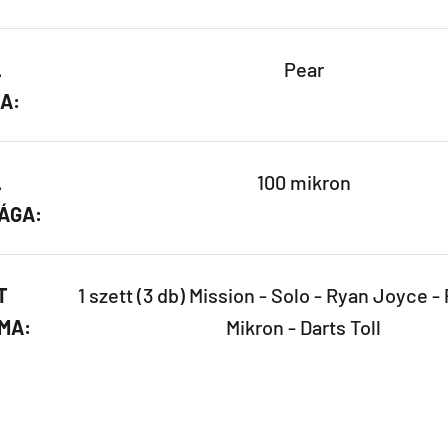
L
Pear
A:
L
100 mikron
ÁGA:
T
1 szett (3 db) Mission - Solo - Ryan Joyce - 
MA:
Mikron - Darts Toll