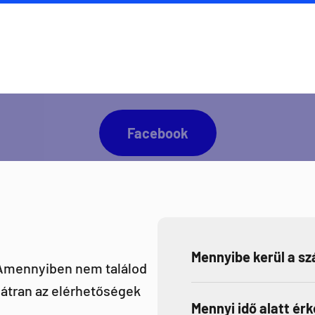
napra kész lennél minden Direct Darts aktivitással
Facebook
Mennyibe kerül a szá
 Amennyiben nem találod
átran az elérhetőségek
Mennyi idő alatt ér