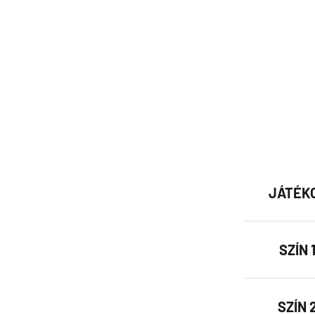
JÁTÉK
SZÍN 1
SZÍN 