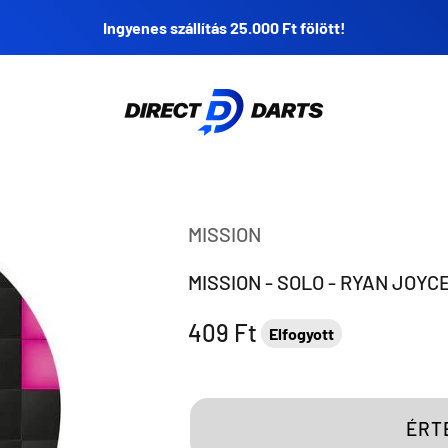
Ingyenes szállítás 25.000 Ft fölött!
Direct Darts
MISSION
MISSION - SOLO - RYAN JOYCE
Eladási ár
409 Ft
Elfogyott
ÉRT