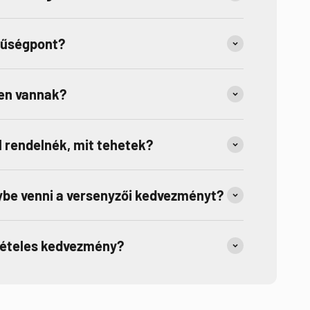
hűségpont?
en vannak?
 rendelnék, mit tehetek?
be venni a versenyzői kedvezményt?
tételes kedvezmény?