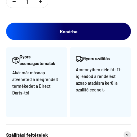
Kosárba
Gyors
Gyors szállítás
csomagautomaták
Amennyiben délelött 11-
Akár már másnap
ig leadod a rendelést
átveheted a megrendelt
aznap átadásra kerül a
termékedet a Direct
szállító cégnek.
Darts-tól
Szállítási feltételek