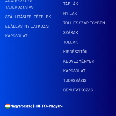
ADATKEZELÉSI
TÁBLÁK
TÁJÉKOZTATÁS
NYILAK
SZÁLLÍTÁSI FELTÉTELEK
TOLL ÉS SZÁR EGYBEN
ELÁLLÁSI NYILATKOZAT
SZÁRAK
KAPCSOLAT
TOLLAK
KIEGÉSZÍTŐK
KEDVEZMÉNYEK
KAPCSOLAT
TUDÁSBÁZIS
BEMUTATKOZÁS
Magyarország (HUF Ft)
Magyar