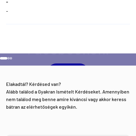
-
-
Szeretnéd ha napra kész lennél minden Direct Darts
aktivitással kapcsolatban?
Ugrás a 1 elemre
Ugrás a 2 elemre
Ugrás a 3 elemre
Facebook
Elakadtál? Kérdésed van?
Alább találod a Gyakran Ismételt Kérdéseket. Amennyiben
nem találod meg benne amire kiváncsi vagy akkor keress
bátran az elérhetőségek egyikén.