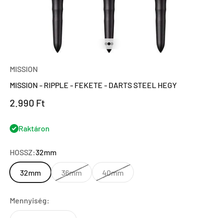
Ugrás a 1 elemre
Ugrás a 2 elemre
Ugrás a 3 elemre
MISSION
MISSION - RIPPLE - FEKETE - DARTS STEEL HEGY
Eladási ár
2.990 Ft
Raktáron
HOSSZ:
32mm
32mm
36mm
40mm
Mennyiség: