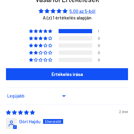
5.00 az 5-ből
A (z) 1 értékelés alapján
1
0
0
0
0
Értékelés írása
Sort by
2 éve
Dóri Hajdu