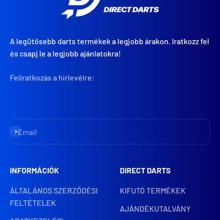
A legütősebb darts termékek a legjobb árakon. Iratkozz fel
és csapj le a legjobb ajánlatokra!
Feliratkozás a hírlevélre:
Iratkozz fel
Email
INFORMÁCIÓK
DIRECT DARTS
ÁLTALÁNOS SZERZŐDÉSI
KIFUTÓ TERMÉKEK
FELTÉTELEK
AJÁNDÉKUTALVÁNY