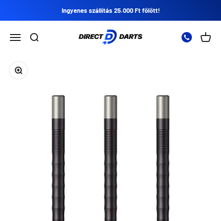
Ugrás a tartalomra
Ingyenes szállítás 25.000 Ft fölött!
Direct Darts
Nyissa meg a navigációs menüt
Nyissa meg a keresést
Nyitot
Zoomolás