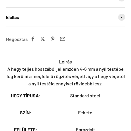
Elállás
Megosztás
Leírás
A hegy teljes hosszából jellemzően 4-6 mm a nyíl testébe
fog kerülni a megfelelő rögzítés végett, így a hegy végétől
a nyíl testéig ennyivel rövidebb lesz.
HEGY TÍPUSA:
Standard steel
SZÍN:
Fekete
FELÜLETE:
Barázdált