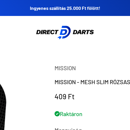
Ingyenes szállítás 25.000 Ft fölött!
Direct Darts
MISSION
MISSION - MESH SLIM RÓZSAS
Eladási ár
409 Ft
Raktáron