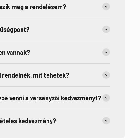
kezik meg a rendelésem?
hűségpont?
en vannak?
 rendelnék, mit tehetek?
be venni a versenyzői kedvezményt?
tételes kedvezmény?