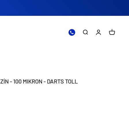
Nyissa meg a kere
Nyissa meg a 
Nyitott 
ZÍN - 100 MIKRON - DARTS TOLL