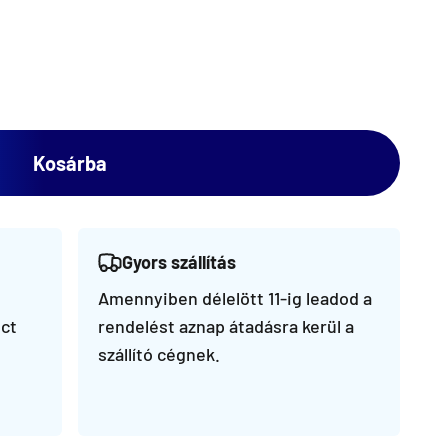
Kosárba
Gyors szállítás
Amennyiben délelött 11-ig leadod a
ct
rendelést aznap átadásra kerül a
szállító cégnek.