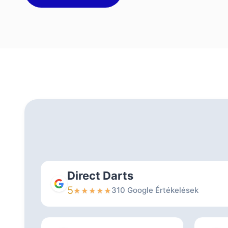
Direct Darts
5
310 Google Értékelések
★
★
★
★
★