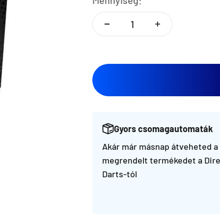
Mennyiség:
Gyors csomagautomaták
Akár már másnap átveheted a
megrendelt termékedet a Dire
Darts-tól