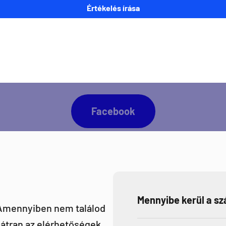
Értékelés írása
napra kész lennél minden Direct Darts aktivitással
Facebook
Mennyibe kerül a szá
 Amennyiben nem találod
átran az elérhetőségek