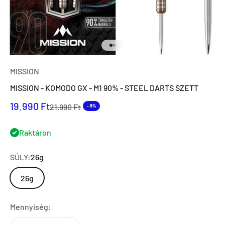
Ugrás a 1 elemre
Ugrás a 2 elemre
MISSION
MISSION - KOMODO GX - M1 90% - STEEL DARTS SZETT
Eladási ár
19.990 Ft
Normál ár
21.990 Ft
- 9%
Raktáron
SÚLY:
26g
26g
Mennyiség: