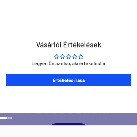
Vásárlói Értékelések
Legyen Ön az első, aki értékelést ír
Szeretnéd ha napra kész lennél minden Direct Darts
Értékelés írása
aktivitással kapcsolatban?
Ugrás a 1 elemre
Ugrás a 2 elemre
Ugrás a 3 elemre
Facebook