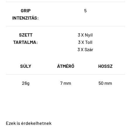
GRIP
5
INTENZITÁS:
SZETT
3 X Nyíl
TARTALMA:
3 X Toll
3 X Szár
SÚLY
ÁTMÉRŐ
HOSSZ
26g
7 mm
50 mm