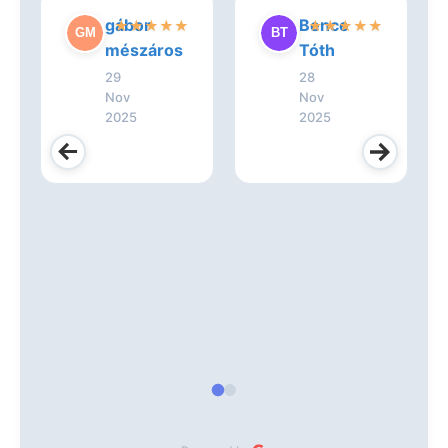
gábor
Bence
★
★
★
★
★
★
★
★
★
★
mészáros
Tóth
29
28
Nov
Nov
2025
2025