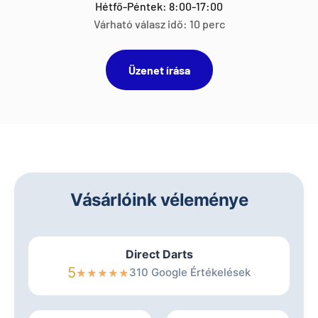
Hétfő-Péntek: 8:00-17:00
Várható válasz idő: 10 perc
Üzenet írása
Vásárlóink véleménye
Direct Darts
5
310 Google Értékelések
★
★
★
★
★