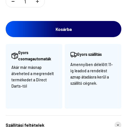
Kosárba
Gyors
Gyors szállítás
csomagautomaták
Amennyiben délelött 11-
Akár már másnap
ig leadod a rendelést
átveheted a megrendelt
aznap átadásra kerül a
termékedet a Direct
szállító cégnek.
Darts-tól
Szállítási feltételek