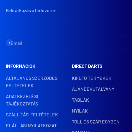
Feliratkozás a hírlevélre:
Iratkozz fel
Email
INFORMÁCIÓK
DIRECT DARTS
ÁLTALÁNOS SZERZŐDÉSI
KIFUTÓ TERMÉKEK
FELTÉTELEK
AJÁNDÉKUTALVÁNY
ADATKEZELÉSI
TÁBLÁK
TÁJÉKOZTATÁS
NYILAK
SZÁLLÍTÁSI FELTÉTELEK
TOLL ÉS SZÁR EGYBEN
ELÁLLÁSI NYILATKOZAT