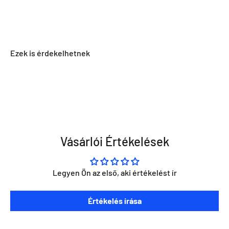
Vásárlói Értékelések
Legyen Ön az első, aki értékelést ír
Szeretnéd ha napra kész lennél minden Direct Darts
Értékelés írása
aktivitással kapcsolatban?