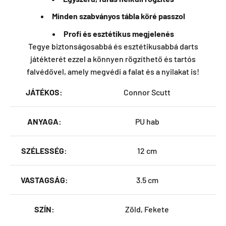
Minden szabványos tábla köré passzol
Profi és esztétikus megjelenés
Tegye biztonságosabbá és esztétikusabbá darts
játékterét ezzel a könnyen rögzíthető és tartós
falvédővel, amely megvédi a falat és a nyilakat is!
JÁTÉKOS:
Connor Scutt
ANYAGA:
PU hab
SZÉLESSÉG:
12 cm
VASTAGSÁG:
3.5 cm
SZÍN:
Zöld, Fekete