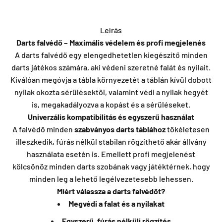
Leírás
Darts falvédő – Maximális védelem és profi megjelenés
A darts falvédő egy elengedhetetlen kiegészítő minden
darts játékos számára, aki védeni szeretné falát és nyilait.
Kiválóan megóvja a tábla környezetét a táblán kívül dobott
nyilak okozta sérülésektől, valamint védi a nyilak hegyét
is, megakadályozva a kopást és a sérüléseket.
Univerzális kompatibilitás és egyszerű használat
A falvédő minden
szabványos darts táblához
tökéletesen
illeszkedik, fúrás nélkül stabilan rögzíthető akár állvány
használata esetén is. Emellett profi megjelenést
kölcsönöz minden darts szobának vagy játéktérnek, hogy
minden leg a lehető legélvezetesebb lehessen.
Miért válassza a darts falvédőt?
Megvédi a falat és a nyilakat
Egyszerű, fúrás nélküli rögzítés