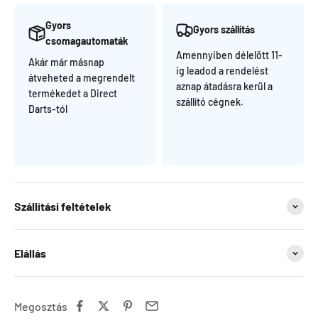
Gyors
Gyors szállítás
csomagautomaták
Amennyiben délelött 11-
Akár már másnap
ig leadod a rendelést
átveheted a megrendelt
aznap átadásra kerül a
termékedet a Direct
szállító cégnek.
Darts-tól
Szállítási feltételek
Elállás
Megosztás