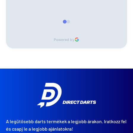
Powered by
A legütősebb darts termékek a legjobb árakon. Iratkozz fel
és csapj le a legjobb ajánlatokra!