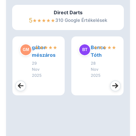
Direct Darts
5
310 Google Értékelések
★
★
★
★
★
gábor
Bence
★
★
★
★
★
★
★
★
★
★
mészáros
Tóth
29
28
Nov
Nov
2025
2025