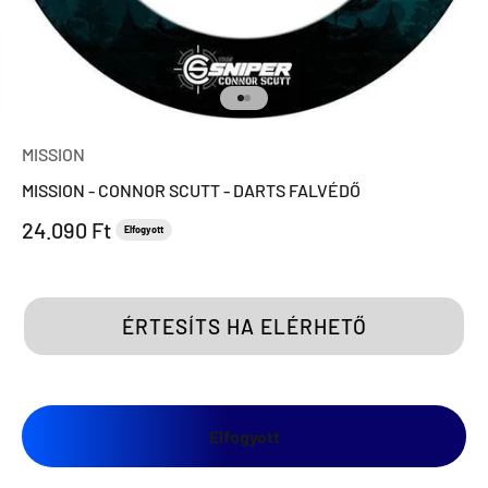
Ugrás a 1 elemre
Ugrás a 2 elemre
MISSION
MISSION - CONNOR SCUTT - DARTS FALVÉDŐ
Eladási ár
24.090 Ft
Elfogyott
ÉRTESÍTS HA ELÉRHETŐ
Elfogyott