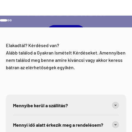
Ugrás a 1 elemre
Ugrás a 2 elemre
Ugrás a 3 elemre
Facebook
Elakadtál? Kérdésed van?
Alább találod a Gyakran Ismételt Kérdéseket. Amennyiben
nem találod meg benne amire kiváncsi vagy akkor keress
bátran az elérhetőségek egyikén.
Mennyibe kerül a szállítás?
Mennyi idő alatt érkezik meg a rendelésem?