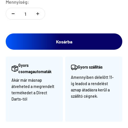
Mennyiség:
Kosárba
Gyors
Gyors szállítás
csomagautomaták
Amennyiben délelött 11-
Akár már másnap
ig leadod a rendelést
átveheted a megrendelt
aznap átadásra kerül a
termékedet a Direct
szállító cégnek.
Darts-tól