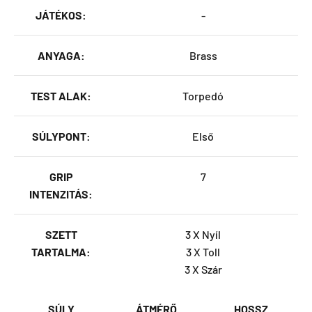
JÁTÉKOS:
-
ANYAGA:
Brass
TEST ALAK:
Torpedó
SÚLYPONT:
Első
GRIP
7
INTENZITÁS:
SZETT
3 X Nyíl
TARTALMA:
3 X Toll
3 X Szár
SÚLY
ÁTMÉRŐ
HOSSZ