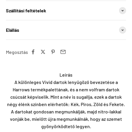
Szállítási feltételek
Elállás
Megosztás
Leírás
A különleges Vivid dartok lenyűgöző bevezetése a
Harrows termékpalettának, és a nem volfram dartok
csúcsát képviselik. Mint a név is sugallja, ezek a dartok
négy élénk színben elérhetők: Kék, Piros, Zöld és Fekete.
A dartokat gondosan megmunkálják, majd nitro-lakkal
vonják be, mielőtt újra megmunkálnák, hogy az szemet
gyönyörködtető legyen.