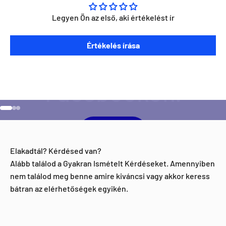
Legyen Ön az első, aki értékelést ír
Szeretnéd ha napra kész lennél minden Direct Darts
Értékelés írása
aktivitással kapcsolatban?
Ugrás a 1 elemre
Ugrás a 2 elemre
Ugrás a 3 elemre
Facebook
Elakadtál? Kérdésed van?
Alább találod a Gyakran Ismételt Kérdéseket. Amennyiben
nem találod meg benne amire kiváncsi vagy akkor keress
bátran az elérhetőségek egyikén.