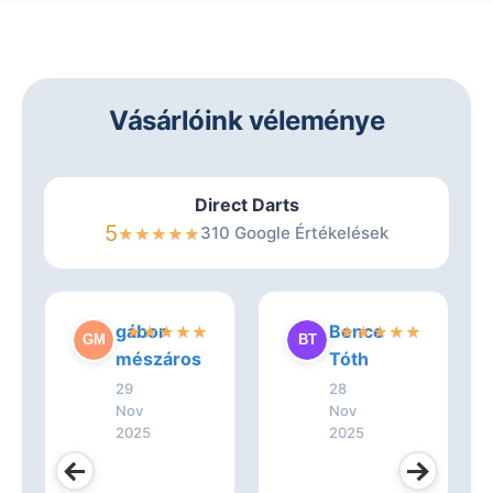
Vásárlóink véleménye
Direct Darts
5
310 Google Értékelések
★
★
★
★
★
gábor
Bence
★
★
★
★
★
★
★
★
★
★
mészáros
Tóth
29
28
Nov
Nov
2025
2025