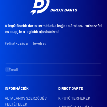
A legütősebb darts termékek a legjobb árakon. Iratkozz fel
és csapj le a legjobb ajánlatokra!
Feliratkozás a hírlevélre:
Iratkozz fel
Email
INFORMÁCIÓK
DIRECT DARTS
ÁLTALÁNOS SZERZŐDÉSI
KIFUTÓ TERMÉKEK
FELTÉTELEK
AJÁNDÉKUTALVÁNY