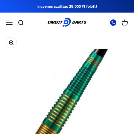
Ugrás a tartalomra
Ingyenes szállítás 25.000 Ft fölött!
Direct Darts
Nyissa meg a navigációs menüt
Nyissa meg a keresést
Nyitot
Zoomolás