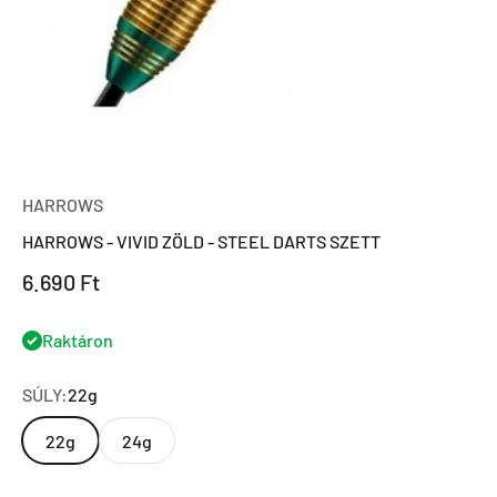
HARROWS
HARROWS - VIVID ZÖLD - STEEL DARTS SZETT
Eladási ár
6.690 Ft
Raktáron
SÚLY:
22g
22g
24g