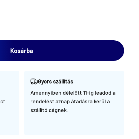
Kosárba
Gyors szállítás
Amennyiben délelött 11-ig leadod a
ct
rendelést aznap átadásra kerül a
szállító cégnek.