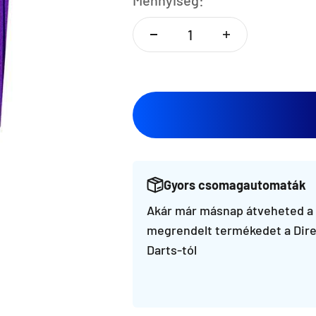
Mennyiség:
Gyors csomagautomaták
Akár már másnap átveheted a
megrendelt termékedet a Dire
Darts-tól