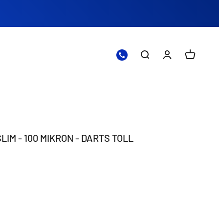
Nyissa meg a kere
Nyissa meg a 
Nyitott 
SLIM - 100 MIKRON - DARTS TOLL