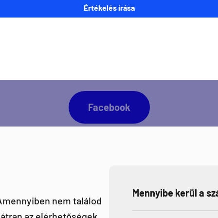
Értékelés írása
napra kész lennél minden Direct Darts aktivitással
Facebook
Mennyibe kerül a szá
 Amennyiben nem találod
átran az elérhetőségek