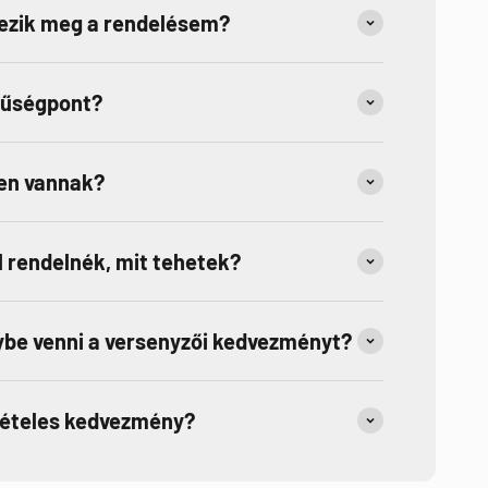
kezik meg a rendelésem?
hűségpont?
en vannak?
 rendelnék, mit tehetek?
be venni a versenyzői kedvezményt?
tételes kedvezmény?