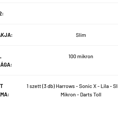
2:
AKJA:
Slim
L
100 mikron
ÁGA:
T
1 szett (3 db) Harrows - Sonic X - Lila - S
MA:
Mikron - Darts Toll