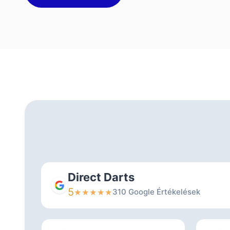
Direct Darts
5
310 Google Értékelések
★
★
★
★
★