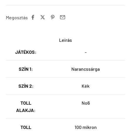
Megosztás
Leírás
JÁTÉKOS:
-
SZÍN 1:
Narancssárga
SZÍN 2:
Kék
TOLL
No6
ALAKJA:
TOLL
100 mikron