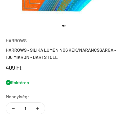
Ugrás a 1 elemre
Ugrás a 2 elemre
HARROWS
HARROWS - SILIKA LUMEN NO6 KÉK/NARANCSSÁRGA -
100 MIKRON - DARTS TOLL
Eladási ár
409 Ft
Raktáron
Mennyiség: