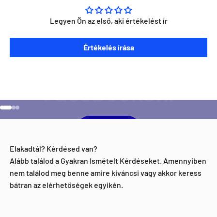
Legyen Ön az első, aki értékelést ír
Szeretnéd ha napra kész lennél minden Direct Darts
Értékelés írása
aktivitással kapcsolatban?
Ugrás a 1 elemre
Ugrás a 2 elemre
Ugrás a 3 elemre
Facebook
Elakadtál? Kérdésed van?
Alább találod a Gyakran Ismételt Kérdéseket. Amennyiben
nem találod meg benne amire kiváncsi vagy akkor keress
bátran az elérhetőségek egyikén.