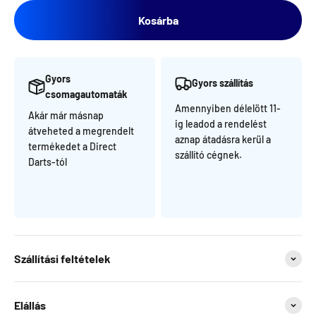
Kosárba
Gyors
Gyors szállítás
csomagautomaták
Amennyiben délelött 11-
Akár már másnap
ig leadod a rendelést
átveheted a megrendelt
aznap átadásra kerül a
termékedet a Direct
szállító cégnek.
Darts-tól
Szállítási feltételek
Elállás