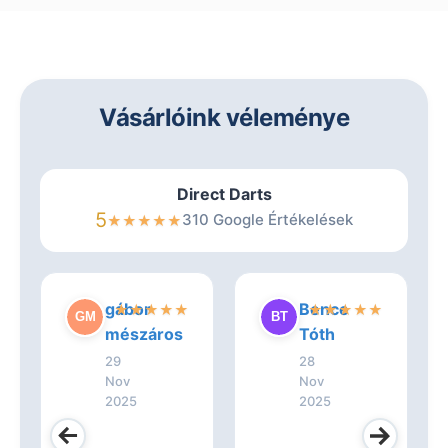
Vásárlóink véleménye
Direct Darts
5
310 Google Értékelések
★
★
★
★
★
gábor
Bence
★
★
★
★
★
★
★
★
★
★
mészáros
Tóth
29
28
Nov
Nov
2025
2025