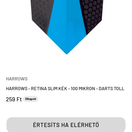
HARROWS
HARROWS - RETINA SLIM KÉK - 100 MIKRON - DARTS TOLL
Eladási ár
259 Ft
Elfogyott
ÉRTESÍTS HA ELÉRHETŐ