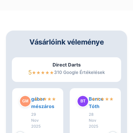
Vásárlóink véleménye
Direct Darts
5
310 Google Értékelések
★
★
★
★
★
gábor
Bence
★
★
★
★
★
★
★
★
★
★
mészáros
Tóth
29
28
Nov
Nov
2025
2025