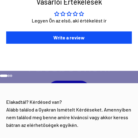
Vásárlói Értékelések
Legyen Ön az első, aki értékelést ír
Szeretnéd ha napra kész lennél minden Direct Darts
Write a review
aktivitással kapcsolatban?
Ugrás a 1 elemre
Ugrás a 2 elemre
Ugrás a 3 elemre
Facebook
Elakadtál? Kérdésed van?
Alább találod a Gyakran Ismételt Kérdéseket. Amennyiben
nem találod meg benne amire kiváncsi vagy akkor keress
bátran az elérhetőségek egyikén.