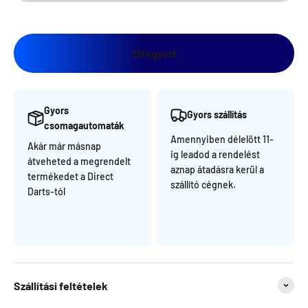
Elfogyott
Gyors
Gyors szállítás
csomagautomaták
Amennyiben délelött 11-
Akár már másnap
ig leadod a rendelést
átveheted a megrendelt
aznap átadásra kerül a
termékedet a Direct
szállító cégnek.
Darts-tól
Szállítási feltételek