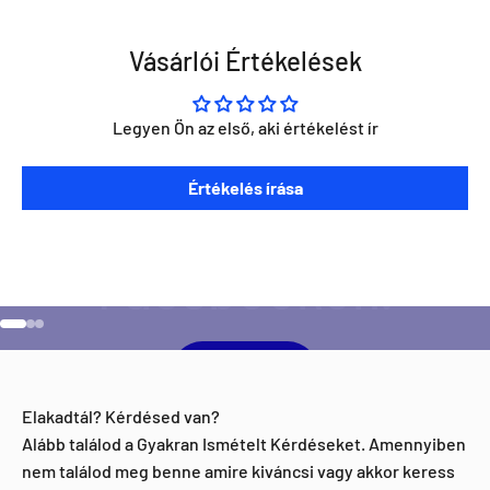
Vásárlói Értékelések
Legyen Ön az első, aki értékelést ír
Szeretnéd ha napra kész lennél minden Direct Darts
Értékelés írása
aktivitással kapcsolatban?
Ugrás a 1 elemre
Ugrás a 2 elemre
Ugrás a 3 elemre
Facebook
Elakadtál? Kérdésed van?
Alább találod a Gyakran Ismételt Kérdéseket. Amennyiben
nem találod meg benne amire kiváncsi vagy akkor keress