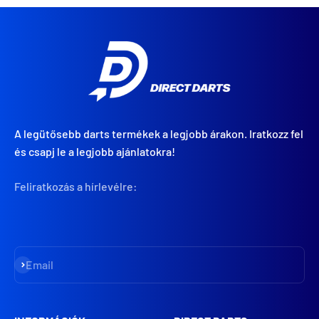
A legütősebb darts termékek a legjobb árakon. Iratkozz fel
és csapj le a legjobb ajánlatokra!
Feliratkozás a hírlevélre:
Iratkozz fel
Email