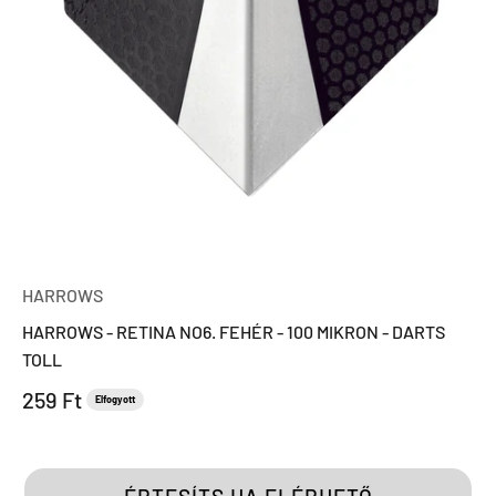
HARROWS
HARROWS - RETINA NO6. FEHÉR - 100 MIKRON - DARTS
TOLL
Eladási ár
259 Ft
Elfogyott