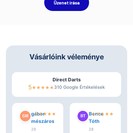
Üzenet írása
Vásárlóink véleménye
Direct Darts
5
310 Google Értékelések
★
★
★
★
★
gábor
Bence
★
★
★
★
★
★
★
★
★
★
mészáros
Tóth
29
28