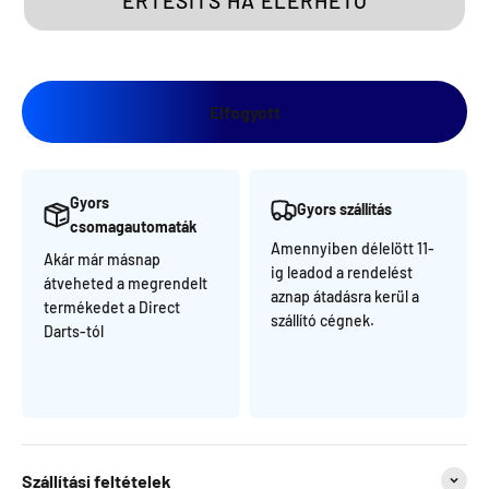
ÉRTESÍTS HA ELÉRHETŐ
Elfogyott
Gyors
Gyors szállítás
csomagautomaták
Amennyiben délelött 11-
Akár már másnap
ig leadod a rendelést
átveheted a megrendelt
aznap átadásra kerül a
termékedet a Direct
szállító cégnek.
Darts-tól
Szállítási feltételek