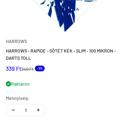
HARROWS
HARROWS - RAPIDE - SÖTÉT KÉK - SLIM - 100 MIKRON -
DARTS TOLL
Eladási ár
339 Ft
Normál ár
349 Ft
- 3%
Raktáron
Mennyiség: