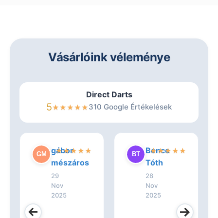
Vásárlóink véleménye
Direct Darts
5
310 Google Értékelések
★
★
★
★
★
gábor
Bence
★
★
★
★
★
★
★
★
★
★
mészáros
Tóth
29
28
Nov
Nov
2025
2025