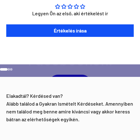
Legyen Ön az első, aki értékelést ír
Szeretnéd ha napra kész lennél minden Direct Darts
Értékelés írása
aktivitással kapcsolatban?
Ugrás a 1 elemre
Ugrás a 2 elemre
Ugrás a 3 elemre
Facebook
Elakadtál? Kérdésed van?
Alább találod a Gyakran Ismételt Kérdéseket. Amennyiben
nem találod meg benne amire kiváncsi vagy akkor keress
bátran az elérhetőségek egyikén.