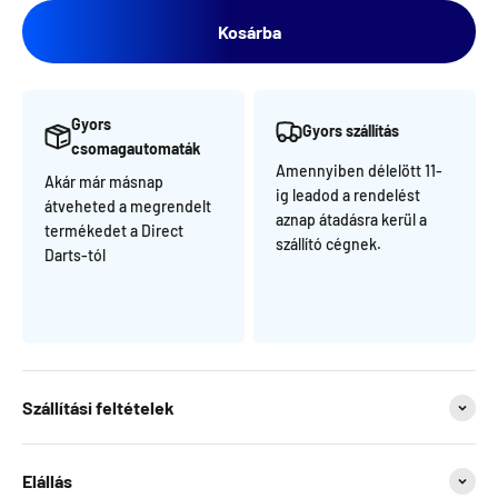
Kosárba
Gyors
Gyors szállítás
csomagautomaták
Amennyiben délelött 11-
Akár már másnap
ig leadod a rendelést
átveheted a megrendelt
aznap átadásra kerül a
termékedet a Direct
szállító cégnek.
Darts-tól
Szállítási feltételek
Elállás