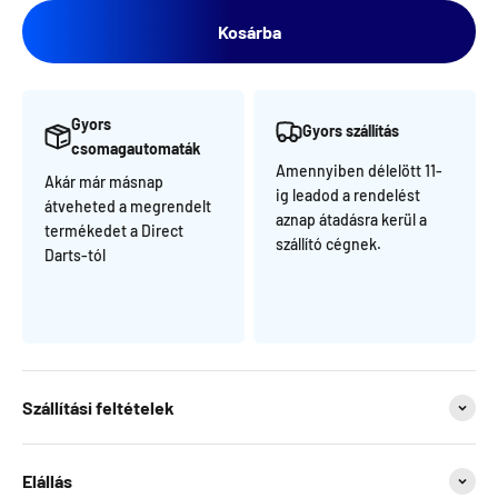
Kosárba
Gyors
Gyors szállítás
csomagautomaták
Amennyiben délelött 11-
Akár már másnap
ig leadod a rendelést
átveheted a megrendelt
aznap átadásra kerül a
termékedet a Direct
szállító cégnek.
Darts-tól
Szállítási feltételek
Elállás