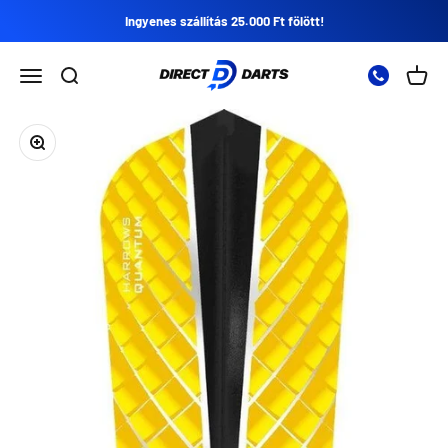
Ugrás a tartalomra
Ingyenes szállítás 25.000 Ft fölött!
Direct Darts
Nyissa meg a navigációs menüt
Nyissa meg a keresést
Nyitot
Zoomolás