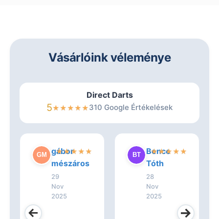
Vásárlóink véleménye
Direct Darts
5
310 Google Értékelések
★
★
★
★
★
gábor
Bence
★
★
★
★
★
★
★
★
★
★
mészáros
Tóth
29
28
Nov
Nov
2025
2025