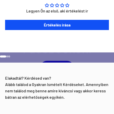
Legyen Ön az első, aki értékelést ír
Szeretnéd ha napra kész lennél minden Direct Darts
Értékelés írása
aktivitással kapcsolatban?
Ugrás a 1 elemre
Ugrás a 2 elemre
Ugrás a 3 elemre
Facebook
Elakadtál? Kérdésed van?
Alább találod a Gyakran Ismételt Kérdéseket. Amennyiben
nem találod meg benne amire kiváncsi vagy akkor keress
bátran az elérhetőségek egyikén.