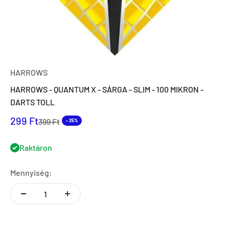
HARROWS
HARROWS - QUANTUM X - SÁRGA - SLIM - 100 MIKRON -
DARTS TOLL
Eladási ár
299 Ft
Normál ár
399 Ft
- 25%
Raktáron
Mennyiség: