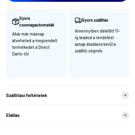
Gyors
Gyors szállítás
csomagautomaták
Amennyiben délelött 11-
Akár már másnap
ig leadod a rendelést
átveheted a megrendelt
aznap átadásra kerül a
termékedet a Direct
szállító cégnek.
Darts-tól
Szállítási feltételek
Elállás