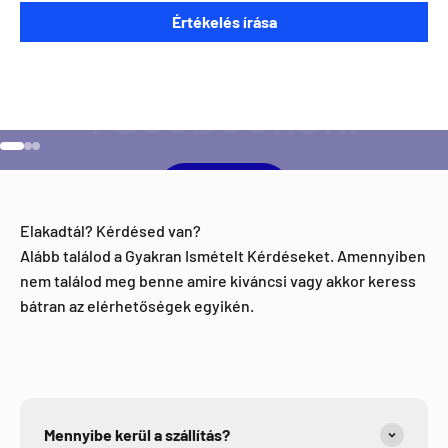
Szeretnéd ha napra kész lennél minden Direct Darts
Értékelés írása
aktivitással kapcsolatban?
Ugrás a 1 elemre
Ugrás a 2 elemre
Ugrás a 3 elemre
Facebook
Elakadtál? Kérdésed van?
Alább találod a Gyakran Ismételt Kérdéseket. Amennyiben
nem találod meg benne amire kiváncsi vagy akkor keress
bátran az elérhetőségek egyikén.
Mennyibe kerül a szállítás?