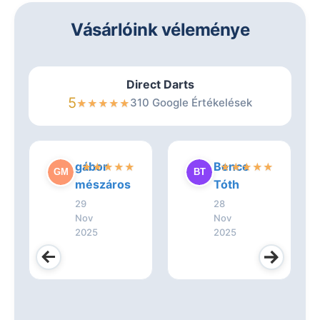
Vásárlóink véleménye
Direct Darts
5
310 Google Értékelések
★
★
★
★
★
gábor
Bence
★
★
★
★
★
★
★
★
★
★
mészáros
Tóth
29
28
Nov
Nov
2025
2025