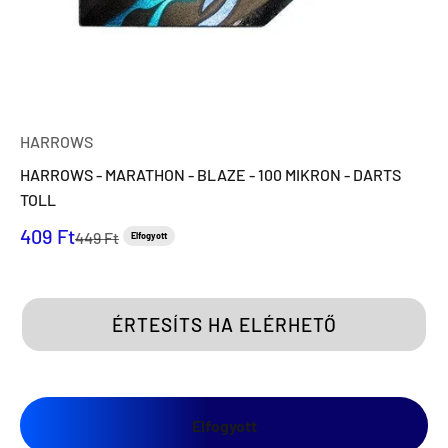
HARROWS
HARROWS - MARATHON - BLAZE - 100 MIKRON - DARTS
TOLL
Eladási ár
409 Ft
Normál ár
449 Ft
Elfogyott
ÉRTESÍTS HA ELÉRHETŐ
Elfogyott