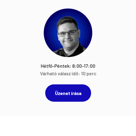
Hétfő-Péntek: 8:00-17:00
Várható válasz idő: 10 perc
Üzenet írása