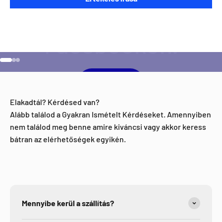
aktivitással kapcsolatban?
Ugrás a 1 elemre
Ugrás a 2 elemre
Ugrás a 3 elemre
Facebook
Elakadtál? Kérdésed van?
Alább találod a Gyakran Ismételt Kérdéseket. Amennyiben
nem találod meg benne amire kiváncsi vagy akkor keress
bátran az elérhetőségek egyikén.
Mennyibe kerül a szállítás?