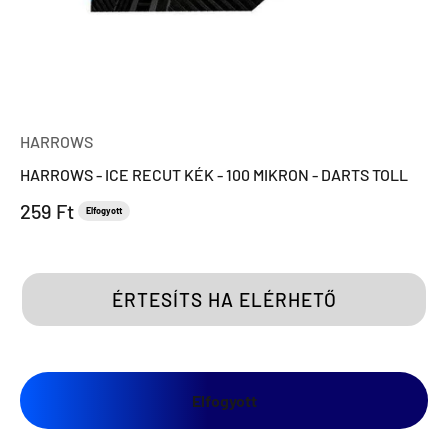
HARROWS
HARROWS - ICE RECUT KÉK - 100 MIKRON - DARTS TOLL
Eladási ár
259 Ft
Elfogyott
ÉRTESÍTS HA ELÉRHETŐ
Elfogyott