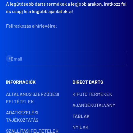
A legütősebb darts termékek a legjobb árakon. Iratkozz fel
és csapj le a legjobb ajánlatokra!
Feliratkozás a hírlevélre:
Iratkozz fel
Email
INFORMÁCIÓK
DIRECT DARTS
ÁLTALÁNOS SZERZŐDÉSI
KIFUTÓ TERMÉKEK
FELTÉTELEK
AJÁNDÉKUTALVÁNY
ADATKEZELÉSI
TÁBLÁK
TÁJÉKOZTATÁS
NYILAK
SZÁLLÍTÁSI FELTÉTELEK