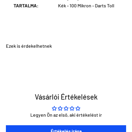
TARTALMA:
Kék - 100 Mikron - Darts Toll
Vásárlói Értékelések
Legyen Ön az első, aki értékelést ír
Szeretnéd ha napra kész lennél minden Direct Darts
Értékelés írása