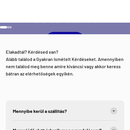
Ugrás a 1 elemre
Ugrás a 2 elemre
Ugrás a 3 elemre
Facebook
Elakadtál? Kérdésed van?
Alább találod a Gyakran Ismételt Kérdéseket. Amennyiben
nem találod meg benne amire kiváncsi vagy akkor keress
bátran az elérhetőségek egyikén.
Mennyibe kerül a szállítás?