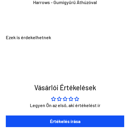
Harrows - Gumigyűrű Áthúzóval
Vásárlói Értékelések
Legyen Ön az első, aki értékelést ír
Szeretnéd ha napra kész lennél minden Direct Darts
Értékelés írása
aktivitással kapcsolatban?