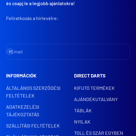
és csapj le a legjobb ajánlatokra!
Feliratkozás a hírlevélre:
Iratkozz fel
Email
INFORMÁCIÓK
DIRECT DARTS
ÁLTALÁNOS SZERZŐDÉSI
KIFUTÓ TERMÉKEK
FELTÉTELEK
AJÁNDÉKUTALVÁNY
ADATKEZELÉSI
TÁBLÁK
TÁJÉKOZTATÁS
NYILAK
SZÁLLÍTÁSI FELTÉTELEK
TOLL ÉS SZÁR EGYBEN