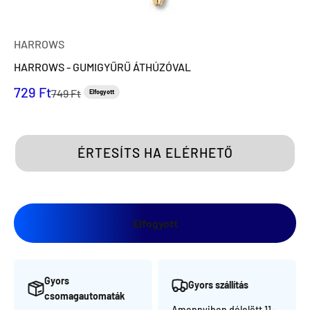
HARROWS
HARROWS - GUMIGYŰRŰ ÁTHÚZÓVAL
Eladási ár
729 Ft
Normál ár
749 Ft
Elfogyott
ÉRTESÍTS HA ELÉRHETŐ
Elfogyott
Gyors
Gyors szállítás
csomagautomaták
Amennyiben délelött 11-