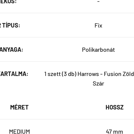
ÉKOS:
-
 TÍPUS:
Fix
ANYAGA:
Polikarbonát
TARTALMA:
1 szett (3 db) Harrows - Fusion Zöld
Szár
MÉRET
HOSSZ
MEDIUM
47 mm