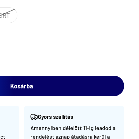
ORT
Kosárba
Gyors szállítás
Amennyiben délelött 11-ig leadod a
ct
rendelést aznap átadásra kerül a