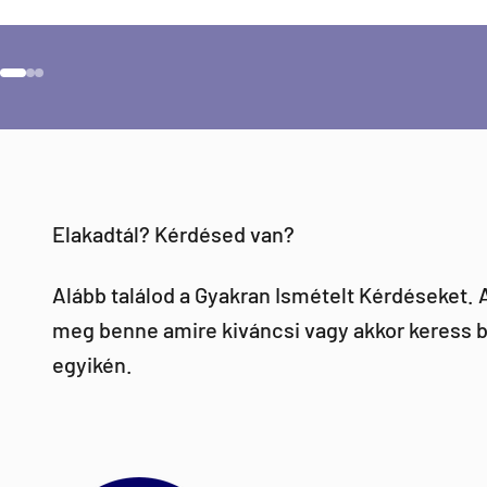
Ugrás a 1 elemre
Ugrás a 2 elemre
Ugrás a 3 elemre
Elakadtál? Kérdésed van?
Alább találod a Gyakran Ismételt Kérdéseket.
meg benne amire kiváncsi vagy akkor keress b
egyikén.