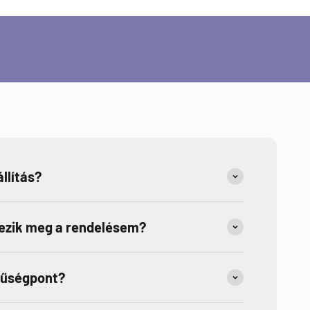
llítás?
kezik meg a rendelésem?
hűségpont?