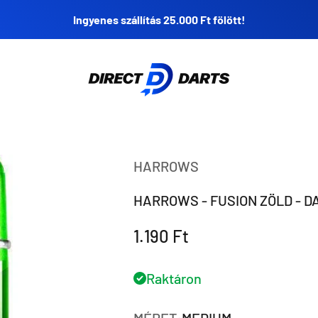
Ingyenes szállítás 25.000 Ft fölött!
Direct Darts
HARROWS
HARROWS - FUSION ZÖLD - D
Eladási ár
1.190 Ft
Raktáron