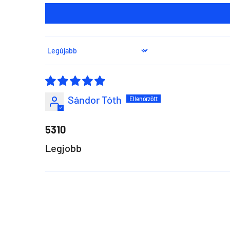
Sort by
Sándor Tóth
5310
Legjobb
Szeretnéd ha 