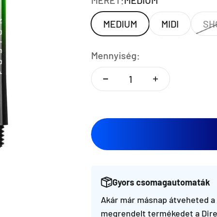
MÉRET:
MEDIUM
MEDIUM
MIDI
SH
Mennyiség:
Gyors csomagautomaták
Akár már másnap átveheted a
megrendelt termékedet a Dire