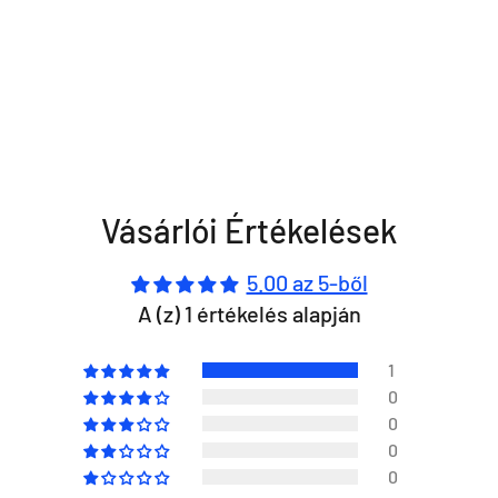
Vásárlói Értékelések
5.00 az 5-ből
A (z) 1 értékelés alapján
1
0
0
0
0