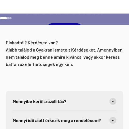
Ugrás a 1 elemre
Ugrás a 2 elemre
Ugrás a 3 elemre
Facebook
Elakadtál? Kérdésed van?
Alább találod a Gyakran Ismételt Kérdéseket. Amennyiben
nem találod meg benne amire kiváncsi vagy akkor keress
bátran az elérhetőségek egyikén.
Mennyibe kerül a szállítás?
Mennyi idő alatt érkezik meg a rendelésem?