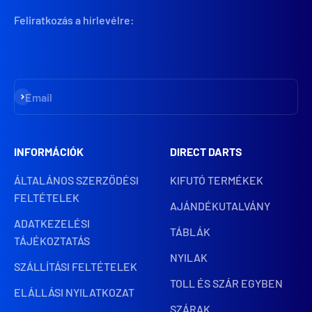
Feliratkozás a hírlevélre:
Iratkozz fel
Email
INFORMÁCIÓK
DIRECT DARTS
ÁLTALÁNOS SZERZŐDÉSI
KIFUTÓ TERMÉKEK
FELTÉTELEK
AJÁNDÉKUTALVÁNY
ADATKEZELÉSI
TÁBLÁK
TÁJÉKOZTATÁS
NYILAK
SZÁLLÍTÁSI FELTÉTELEK
TOLL ÉS SZÁR EGYBEN
ELÁLLÁSI NYILATKOZAT
SZÁRAK