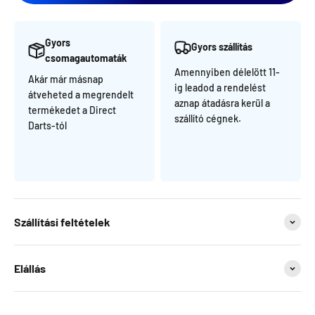
Gyors
Gyors szállítás
csomagautomaták
Amennyiben délelött 11-
Akár már másnap
ig leadod a rendelést
átveheted a megrendelt
aznap átadásra kerül a
termékedet a Direct
szállító cégnek.
Darts-tól
Szállítási feltételek
Elállás