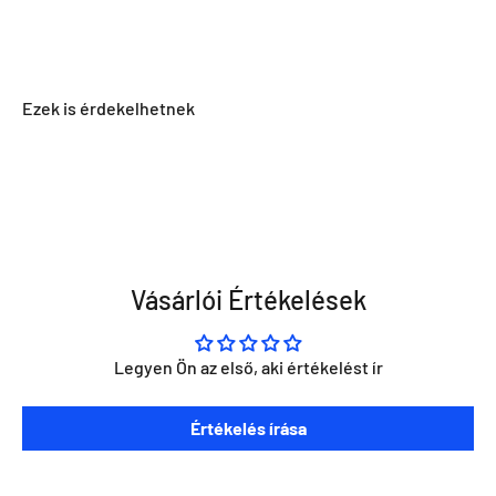
Vásárlói Értékelések
Legyen Ön az első, aki értékelést ír
Szeretnéd ha napra kész lennél minden Direct Darts
Értékelés írása
aktivitással kapcsolatban?