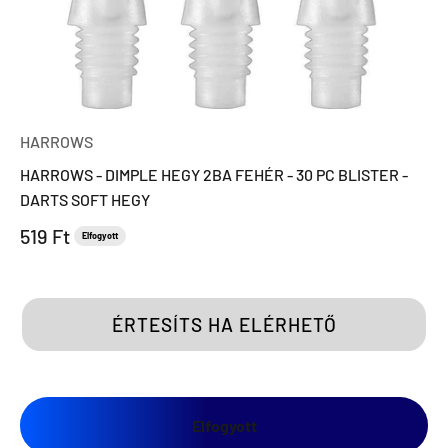
HARROWS
HARROWS - DIMPLE HEGY 2BA FEHÉR - 30 PC BLISTER -
DARTS SOFT HEGY
Eladási ár
519 Ft
Elfogyott
ÉRTESÍTS HA ELÉRHETŐ
Elfogyott