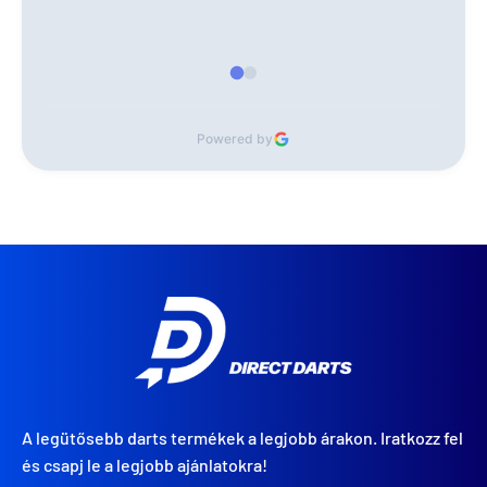
Powered by
A legütősebb darts termékek a legjobb árakon. Iratkozz fel
és csapj le a legjobb ajánlatokra!