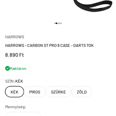
Ugrás a 1 elemre
Ugrás a 2 elemre
Ugrás a 3 elemre
Ugrás a 4 elemre
Ugrás a 5 elemre
HARROWS
HARROWS - CARBON ST PRO 6 CASE - DARTS TOK
Eladási ár
8.890 Ft
Raktáron
SZÍN:
KÉK
KÉK
PIROS
SZÜRKE
ZÖLD
Mennyiség: