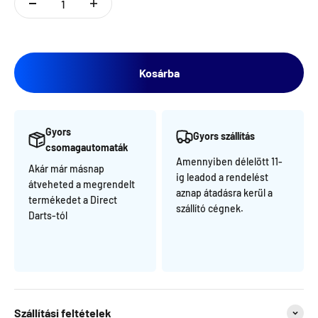
Kosárba
Gyors
Gyors szállítás
csomagautomaták
Amennyiben délelött 11-
Akár már másnap
ig leadod a rendelést
átveheted a megrendelt
aznap átadásra kerül a
termékedet a Direct
szállító cégnek.
Darts-tól
Szállítási feltételek