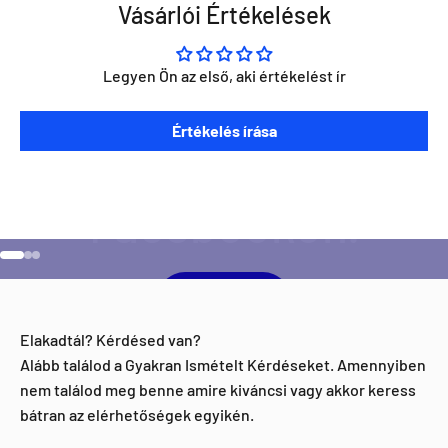
Vásárlói Értékelések
Legyen Ön az első, aki értékelést ír
Szeretnéd ha napra kész lennél minden Direct Darts
Értékelés írása
aktivitással kapcsolatban?
Ugrás a 1 elemre
Ugrás a 2 elemre
Ugrás a 3 elemre
Facebook
Elakadtál? Kérdésed van?
Alább találod a Gyakran Ismételt Kérdéseket. Amennyiben
nem találod meg benne amire kiváncsi vagy akkor keress
bátran az elérhetőségek egyikén.