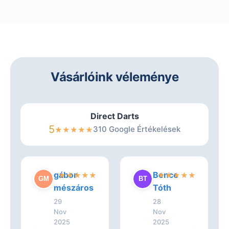
Vásárlóink véleménye
Direct Darts
5
310 Google Értékelések
★
★
★
★
★
gábor
Bence
★
★
★
★
★
★
★
★
★
★
mészáros
Tóth
29
28
Nov
Nov
2025
2025