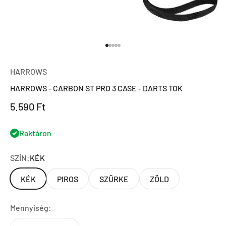
Ugrás a 1 elemre
Ugrás a 2 elemre
Ugrás a 3 elemre
Ugrás a 4 elemre
Ugrás a 5 elemre
HARROWS
HARROWS - CARBON ST PRO 3 CASE - DARTS TOK
Eladási ár
5.590 Ft
Raktáron
SZÍN:
KÉK
KÉK
PIROS
SZÜRKE
ZÖLD
Mennyiség: