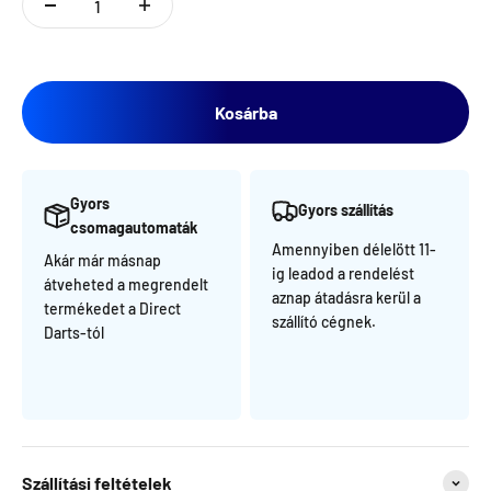
Kosárba
Gyors
Gyors szállítás
csomagautomaták
Amennyiben délelött 11-
Akár már másnap
ig leadod a rendelést
átveheted a megrendelt
aznap átadásra kerül a
termékedet a Direct
szállító cégnek.
Darts-tól
Szállítási feltételek