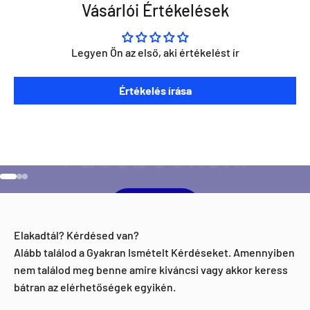
Vásárlói Értékelések
Legyen Ön az első, aki értékelést ír
Szeretnéd ha napra kész lennél minden Direct Darts
Értékelés írása
aktivitással kapcsolatban?
Ugrás a 1 elemre
Ugrás a 2 elemre
Ugrás a 3 elemre
Facebook
Elakadtál? Kérdésed van?
Alább találod a Gyakran Ismételt Kérdéseket. Amennyiben
nem találod meg benne amire kiváncsi vagy akkor keress
bátran az elérhetőségek egyikén.