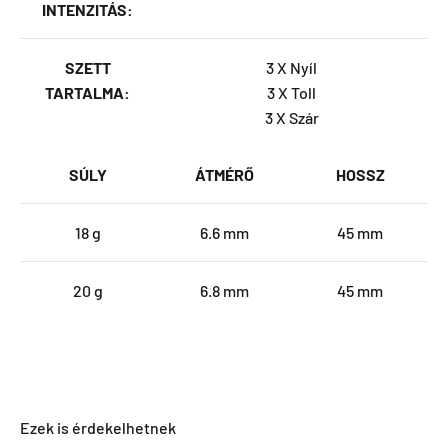
INTENZITÁS:
SZETT
3 X Nyíl
TARTALMA:
3 X Toll
3 X Szár
SÚLY
ÁTMÉRŐ
HOSSZ
18 g
6.6 mm
45 mm
20 g
6.8 mm
45 mm