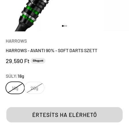
Ugrás a 1 elemre
Ugrás a 2 elemre
Ugrás a 3 elemre
HARROWS
HARROWS - AVANTI 90% - SOFT DARTS SZETT
Eladási ár
29.590 Ft
Elfogyott
SÚLY:
18g
18g
20g
ÉRTESÍTS HA ELÉRHETŐ