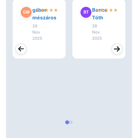
gábor
Bence
★
★
★
★
★
★
★
★
★
★
mészáros
Tóth
29
28
Nov
Nov
2025
2025