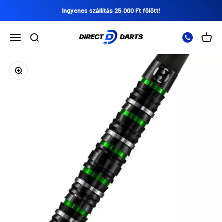
Ugrás a tartalomra
Ingyenes szállítás 25.000 Ft fölött!
Direct Darts
Nyissa meg a navigációs menüt
Nyissa meg a keresést
Nyitot
Zoomolás