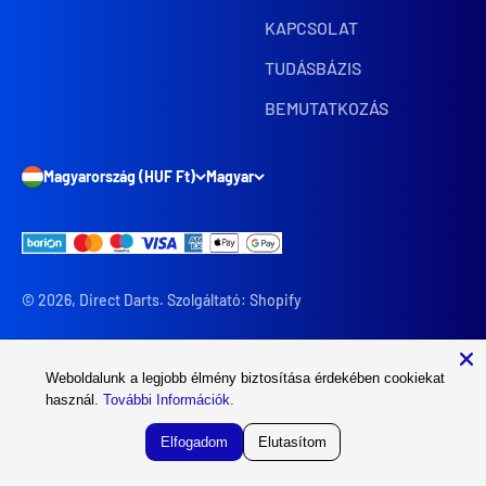
KAPCSOLAT
TUDÁSBÁZIS
BEMUTATKOZÁS
Magyarország (HUF Ft)
Magyar
© 2026, Direct Darts. Szolgáltató: Shopify
Weboldalunk a legjobb élmény biztosítása érdekében
cookiekat használ.
További Információk.
Elfogadom
Elutasítom
Árukereső.hu