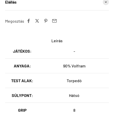
Elállás
Megosztás
Leírás
JÁTÉKOS:
-
ANYAGA:
90% Volfram
TEST ALAK:
Torpedó
SÚLYPONT:
Hátsó
GRIP
8