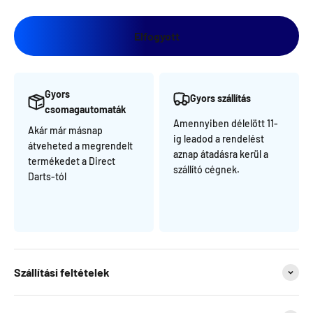
Elfogyott
Gyors
Gyors szállítás
csomagautomaták
Amennyiben délelött 11-
Akár már másnap
ig leadod a rendelést
átveheted a megrendelt
aznap átadásra kerül a
termékedet a Direct
szállító cégnek.
Darts-tól
Szállítási feltételek