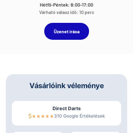
Hétfő-Péntek: 8:00-17:00
Várható válasz idő: 10 perc
Üzenet írása
Vásárlóink véleménye
Direct Darts
5
310 Google Értékelések
★
★
★
★
★