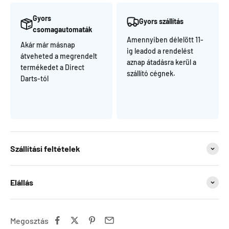
Gyors
Gyors szállítás
csomagautomaták
Amennyiben délelött 11-
Akár már másnap
ig leadod a rendelést
átveheted a megrendelt
aznap átadásra kerül a
termékedet a Direct
szállító cégnek.
Darts-tól
Szállítási feltételek
Elállás
Megosztás