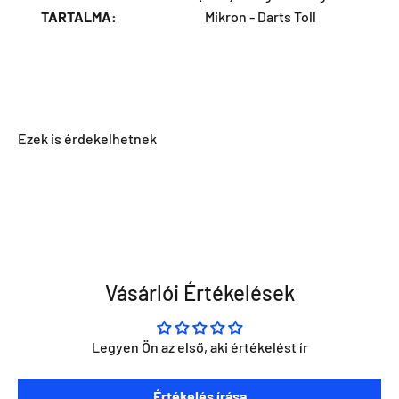
TARTALMA:
Mikron - Darts Toll
Vásárlói Értékelések
Legyen Ön az első, aki értékelést ír
Szeretnéd ha napra kész lennél minden Direct Darts
Értékelés írása