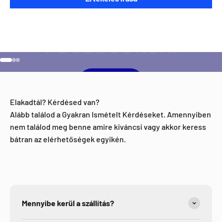
aktivitással kapcsolatban?
Ugrás a 1 elemre
Ugrás a 2 elemre
Ugrás a 3 elemre
Facebook
Elakadtál? Kérdésed van?
Alább találod a Gyakran Ismételt Kérdéseket. Amennyiben
nem találod meg benne amire kiváncsi vagy akkor keress
bátran az elérhetőségek egyikén.
Mennyibe kerül a szállítás?