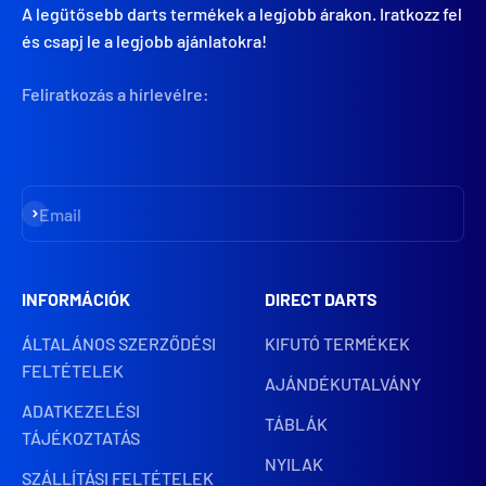
A legütősebb darts termékek a legjobb árakon. Iratkozz fel
és csapj le a legjobb ajánlatokra!
Feliratkozás a hírlevélre:
Iratkozz fel
Email
INFORMÁCIÓK
DIRECT DARTS
ÁLTALÁNOS SZERZŐDÉSI
KIFUTÓ TERMÉKEK
FELTÉTELEK
AJÁNDÉKUTALVÁNY
ADATKEZELÉSI
TÁBLÁK
TÁJÉKOZTATÁS
NYILAK
SZÁLLÍTÁSI FELTÉTELEK