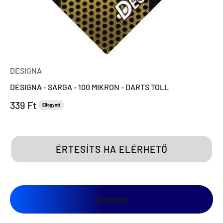
DESIGNA
DESIGNA - SÁRGA - 100 MIKRON - DARTS TOLL
Eladási ár
339 Ft
Elfogyott
ÉRTESÍTS HA ELÉRHETŐ
Elfogyott