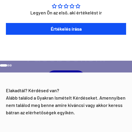
Legyen Ön az első, aki értékelést ír
Szeretnéd ha napra kész lennél minden Direct Darts
Értékelés írása
aktivitással kapcsolatban?
Ugrás a 1 elemre
Ugrás a 2 elemre
Ugrás a 3 elemre
Facebook
Elakadtál? Kérdésed van?
Alább találod a Gyakran Ismételt Kérdéseket. Amennyiben
nem találod meg benne amire kiváncsi vagy akkor keress
bátran az elérhetőségek egyikén.