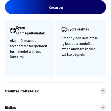
Kosárba
Gyors
Gyors szállítás
csomagautomaták
Amennyiben délelött 11-
Akár már másnap
ig leadod a rendelést
átveheted a megrendelt
aznap átadásra kerül a
termékedet a Direct
szállító cégnek.
Darts-tól
Szállítási feltételek
Elállás