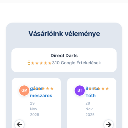
Vásárlóink véleménye
Direct Darts
5
310 Google Értékelések
★
★
★
★
★
gábor
Bence
★
★
★
★
★
★
★
★
★
★
mészáros
Tóth
29
28
Nov
Nov
2025
2025