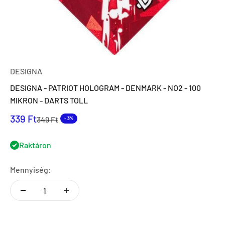
DESIGNA
DESIGNA - PATRIOT HOLOGRAM - DENMARK - NO2 - 100
MIKRON - DARTS TOLL
Eladási ár
339 Ft
Normál ár
349 Ft
- 3%
Raktáron
Mennyiség: