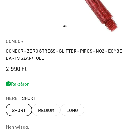
Ugrás a 1 elemre
Ugrás a 2 elemre
CONDOR
CONDOR - ZERO STRESS - GLITTER - PIROS - NO2 - EGYBE
DARTS SZÁR/TOLL
Eladási ár
2.990 Ft
Raktáron
MÉRET:
SHORT
SHORT
MEDIUM
LONG
Mennyiség: