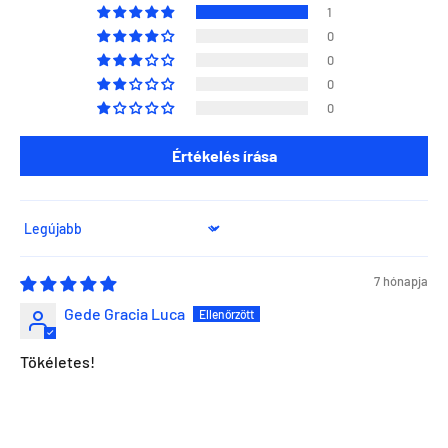
1
0
0
0
0
Értékelés írása
Sort by
7 hónapja
Gede Gracia Luca
Szeretnéd ha napra kész lennél minden Direct Darts
Tökéletes!
aktivitással kapcsolatban?