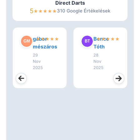
Direct Darts
5
310 Google Értékelések
★
★
★
★
★
gábor
Bence
★
★
★
★
★
★
★
★
★
★
mészáros
Tóth
29
28
Nov
Nov
2025
2025