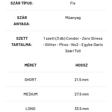
SZÁR TÍPUS:
Fix
SZÁR
Műanyag
ANYAGA:
SZETT
1 szett (3 db) Condor - Zero Stress
TARTALMA:
- Glitter - Piros - No2 - Egybe Darts
Szár/Toll
MÉRET
HOSSZ
SHORT
21.5 mm
MEDIUM
27.5 mm
LONG
33.5 mm