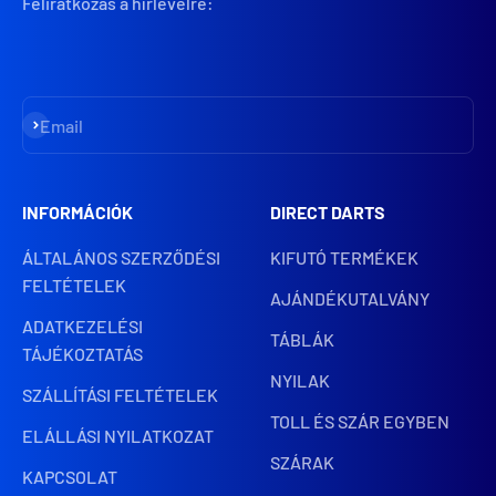
Feliratkozás a hírlevélre:
Iratkozz fel
Email
INFORMÁCIÓK
DIRECT DARTS
ÁLTALÁNOS SZERZŐDÉSI
KIFUTÓ TERMÉKEK
FELTÉTELEK
AJÁNDÉKUTALVÁNY
ADATKEZELÉSI
TÁBLÁK
TÁJÉKOZTATÁS
NYILAK
SZÁLLÍTÁSI FELTÉTELEK
TOLL ÉS SZÁR EGYBEN
ELÁLLÁSI NYILATKOZAT
SZÁRAK
KAPCSOLAT