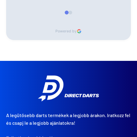
Powered by
A legütősebb darts termékek a legjobb árakon. Iratkozz fel
és csapj le a legjobb ajánlatokra!