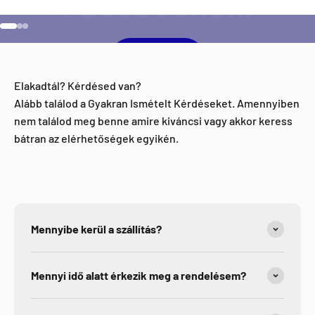
Ugrás a 1 elemre
Ugrás a 2 elemre
Ugrás a 3 elemre
Facebook
Elakadtál? Kérdésed van?
Alább találod a Gyakran Ismételt Kérdéseket. Amennyiben
nem találod meg benne amire kiváncsi vagy akkor keress
bátran az elérhetőségek egyikén.
Mennyibe kerül a szállítás?
Mennyi idő alatt érkezik meg a rendelésem?