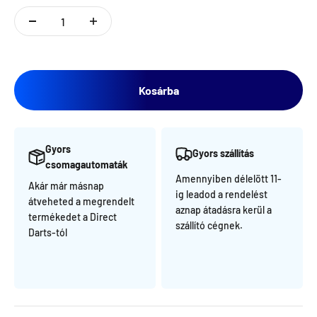
Kosárba
Gyors
Gyors szállítás
csomagautomaták
Amennyiben délelött 11-
Akár már másnap
ig leadod a rendelést
átveheted a megrendelt
aznap átadásra kerül a
termékedet a Direct
szállító cégnek.
Darts-tól