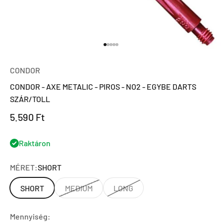
Ugrás a 1 elemre
Ugrás a 2 elemre
Ugrás a 3 elemre
Ugrás a 4 elemre
Ugrás a 5 elemre
CONDOR
CONDOR - AXE METALIC - PIROS - NO2 - EGYBE DARTS
SZÁR/TOLL
Eladási ár
5.590 Ft
Raktáron
MÉRET:
SHORT
SHORT
MEDIUM
LONG
Mennyiség: