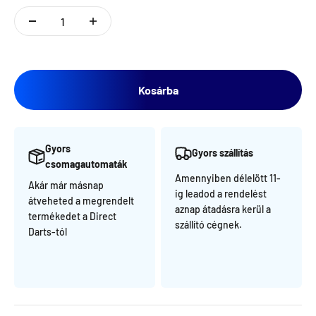
Kosárba
Gyors
Gyors szállítás
csomagautomaták
Amennyiben délelött 11-
Akár már másnap
ig leadod a rendelést
átveheted a megrendelt
aznap átadásra kerül a
termékedet a Direct
szállító cégnek.
Darts-tól