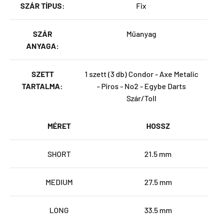
SZÁR TÍPUS:
Fix
SZÁR
Műanyag
ANYAGA:
SZETT
1 szett (3 db) Condor - Axe Metalic
TARTALMA:
- Piros - No2 - Egybe Darts
Szár/Toll
MÉRET
HOSSZ
SHORT
21.5 mm
MEDIUM
27.5 mm
LONG
33.5 mm