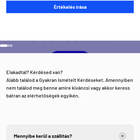
Szeretnéd ha napra kész lennél minden Direct Darts
Értékelés írása
aktivitással kapcsolatban?
Ugrás a 1 elemre
Ugrás a 2 elemre
Ugrás a 3 elemre
Facebook
Elakadtál? Kérdésed van?
Alább találod a Gyakran Ismételt Kérdéseket. Amennyiben
nem találod meg benne amire kiváncsi vagy akkor keress
bátran az elérhetőségek egyikén.
Mennyibe kerül a szállítás?