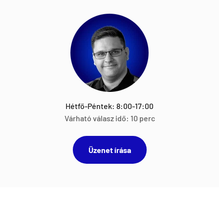
Hétfő-Péntek: 8:00-17:00
Várható válasz idő: 10 perc
Üzenet írása