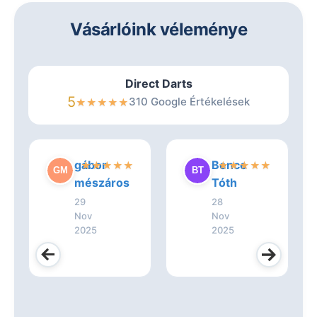
Vásárlóink véleménye
Direct Darts
5
310 Google Értékelések
★
★
★
★
★
gábor
Bence
★
★
★
★
★
★
★
★
★
★
mészáros
Tóth
29
28
Nov
Nov
2025
2025