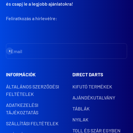
és csapj le a legjobb ajánlatokra!
Feliratkozás a hírlevélre:
Iratkozz fel
Email
INFORMÁCIÓK
DIRECT DARTS
ÁLTALÁNOS SZERZŐDÉSI
KIFUTÓ TERMÉKEK
FELTÉTELEK
AJÁNDÉKUTALVÁNY
ADATKEZELÉSI
TÁBLÁK
TÁJÉKOZTATÁS
NYILAK
SZÁLLÍTÁSI FELTÉTELEK
TOLL ÉS SZÁR EGYBEN