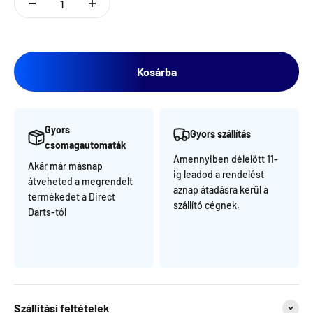
Kosárba
Gyors
Gyors szállítás
csomagautomaták
Amennyiben délelött 11-
Akár már másnap
ig leadod a rendelést
átveheted a megrendelt
aznap átadásra kerül a
termékedet a Direct
szállító cégnek.
Darts-tól
Szállítási feltételek