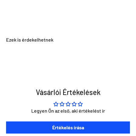
Vásárlói Értékelések
Legyen Ön az első, aki értékelést ír
Szeretnéd ha napra kész lennél minden Direct Darts
Értékelés írása
aktivitással kapcsolatban?