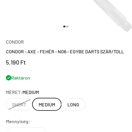
Ugrás a 1 elemre
Ugrás a 2 elemre
Ugrás a 3 elemre
CONDOR
CONDOR - AXE - FEHÉR - NO6 - EGYBE DARTS SZÁR/TOLL
Eladási ár
5.190 Ft
Raktáron
MÉRET:
MEDIUM
SHORT
MEDIUM
LONG
Mennyiség: