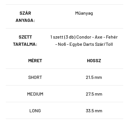
SZÁR
Műanyag
ANYAGA:
SZETT
1 szett (3 db) Condor - Axe - Fehér
TARTALMA:
- No6 - Egybe Darts Szár/Toll
MÉRET
HOSSZ
SHORT
21.5 mm
MEDIUM
27.5 mm
LONG
33.5 mm