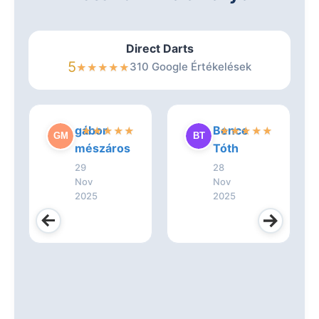
Direct Darts
5
310 Google Értékelések
★
★
★
★
★
gábor
Bence
★
★
★
★
★
★
★
★
★
★
mészáros
Tóth
29
28
Nov
Nov
2025
2025