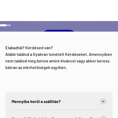
Ugrás a 1 elemre
Ugrás a 2 elemre
Ugrás a 3 elemre
Facebook
Elakadtál? Kérdésed van?
Alább találod a Gyakran Ismételt Kérdéseket. Amennyiben
nem találod meg benne amire kiváncsi vagy akkor keress
bátran az elérhetőségek egyikén.
Mennyibe kerül a szállítás?