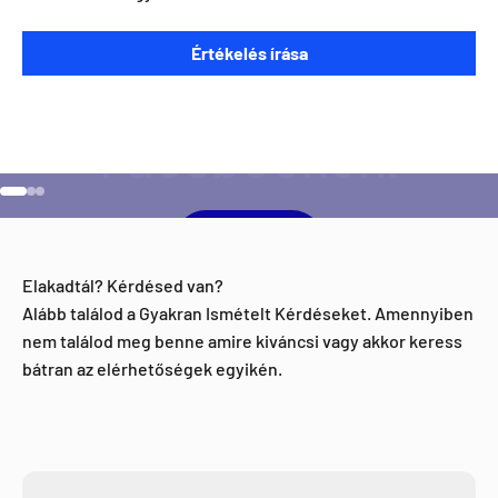
Szeretnéd ha napra kész lennél minden Direct Darts
Értékelés írása
aktivitással kapcsolatban?
Ugrás a 1 elemre
Ugrás a 2 elemre
Ugrás a 3 elemre
Facebook
Elakadtál? Kérdésed van?
Alább találod a Gyakran Ismételt Kérdéseket. Amennyiben
nem találod meg benne amire kiváncsi vagy akkor keress
bátran az elérhetőségek egyikén.