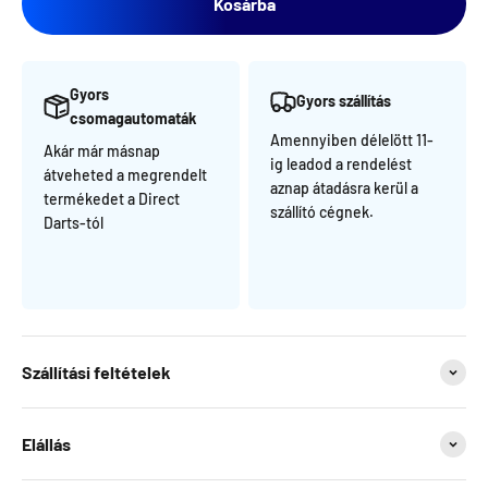
Kosárba
Gyors
Gyors szállítás
csomagautomaták
Amennyiben délelött 11-
Akár már másnap
ig leadod a rendelést
átveheted a megrendelt
aznap átadásra kerül a
termékedet a Direct
szállító cégnek.
Darts-tól
Szállítási feltételek
Elállás