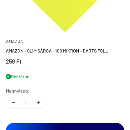
AMAZON
AMAZON - SLIM SÁRGA - 100 MIKRON - DARTS TOLL
Eladási ár
259 Ft
Raktáron
Mennyiség: