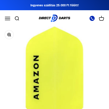
Ugrás a tartalomra
Ingyenes szállítás 25.000 Ft fölött!
Direct Darts
Nyissa meg a navigációs menüt
Nyissa meg a keresést
Nyitot
Zoomolás