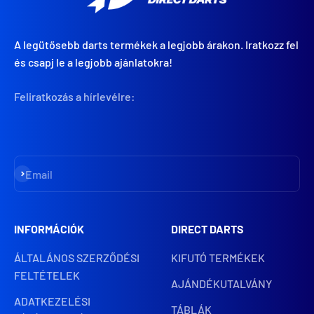
A legütősebb darts termékek a legjobb árakon. Iratkozz fel
és csapj le a legjobb ajánlatokra!
Feliratkozás a hírlevélre:
Iratkozz fel
Email
INFORMÁCIÓK
DIRECT DARTS
ÁLTALÁNOS SZERZŐDÉSI
KIFUTÓ TERMÉKEK
FELTÉTELEK
AJÁNDÉKUTALVÁNY
ADATKEZELÉSI
TÁBLÁK